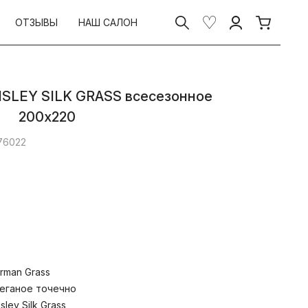
ОТЗЫВЫ
НАШ САЛОН
ISLEY SILK GRASS всесезонное
200х220
 76022
 лимитированная коллекция подушек и
ручную из натурального шелкового
чества Mulberry. Ткань изделий –
rman Grass
й плотности цвета белого жемчуга из
еганое точечно
. Ручной процесс изготовления
isley Silk Grass