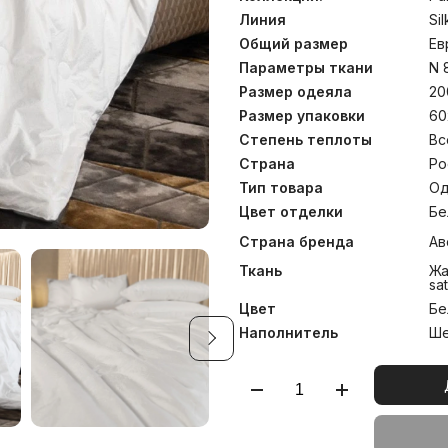
позволяет тщательно конт
каждом этапе, что вк
Линия
Sil
определяет высокий уро
Общий размер
Ев
стирать одеяла и подушк
изделий.
Параметры ткани
N 
Размер одеяла
20
Размер упаковки
60
Степень теплоты
Вс
Страна
Ро
Тип товара
Од
Цвет отделки
Бе
Страна бренда
Ав
Ткань
Жа
sa
Цвет
Бе
Наполнитель
Ше