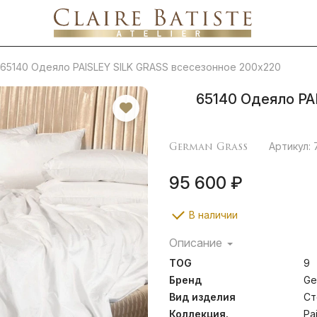
65140 Одеяло PAISLEY SILK GRASS всесезонное 200х220
65140 Одеяло PA
German Grass
Артикул:
95 600 ₽
В наличии
Описание
Paisley Silk Grass – это
TOG
9
одеял, изготовленных в
наполнителя высшего ка
Бренд
Ge
жаккардовый сатин высоко
Вид изделия
Ст
100% Egyptian COTTON
Коллекция.
Pa