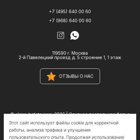
+7 (495) 640 00 60
+7 (968) 640 00 60
119590 г. Москва
2-й Павелецкий проезд д. 5 строение 1, 1 этаж
ОТЗЫВЫ О НАС
© claire-batiste.com, 2026 |
Элитное постельное белье
CLAIRE BATISTE Atelier
Этот сайт использует файлы cookie для корректной
Информация на сайте носит информационный характер и не
является публичной офертой
работы, анализа трафика и улучшения
пользовательского опыта. Продолжая использование