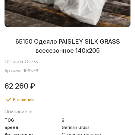
65150 Одеяло PAISLEY SILK GRASS
всесезонное 140х205
German Grass
Артикул: 109576
62 260 ₽
В наличии
Описание
Paisley Silk Grass – это лимитированная коллекция
TOG
9
подушек и одеял, изготовленных вручную из
натурального шелкового наполнителя высшего
Бренд
German Grass
качества Mulberry. Ткань изделий – жаккардовый
Вид изделия
Стеганое точечно