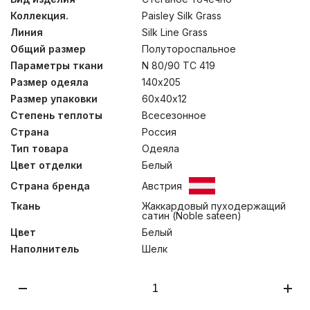
сатин высокой плотности цвета белого жемчуга из
Коллекция.
Paisley Silk Grass
100% Egyptian COTTON. Ручной процесс изготовления
позволяет тщательно контролировать качество
Линия
Silk Line Grass
производства на каждом этапе, что вкупе с
Общий размер
Полутороспальное
прекрасными материалами определяет высокий
уровень изделий. Мы не рекомендуем стирать одеяла
Параметры ткани
N 80/90 TC 419
и подушки, допускается только сухая чистка изделий.
Размер одеяла
140х205
Размер упаковки
60х40х12
Степень теплоты
Всесезонное
Страна
Россия
Тип товара
Одеяла
Цвет отделки
Белый
Страна бренда
Австрия
Ткань
Жаккардовый пуходержащий
сатин (Noble sateen)
Цвет
Белый
Наполнитель
Шелк