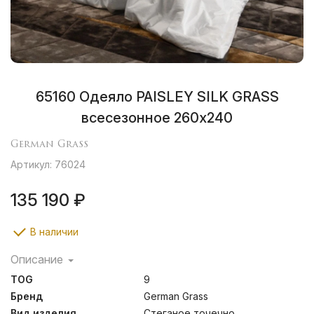
65160 Одеяло PAISLEY SILK GRASS
всесезонное 260х240
German Grass
Артикул: 76024
135 190 ₽
В наличии
Описание
Paisley Silk Grass – это лимитированная коллекция
TOG
9
подушек и одеял, изготовленных вручную из
натурального шелкового наполнителя высшего
Бренд
German Grass
качества Mulberry. Ткань изделий – жаккардовый
Вид изделия
Стеганое точечно