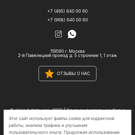
+7 (495) 640 00 60
+7 (968) 640 00 60
119590 г. Москва
2-й Павелецкий проезд д. 5 строение 1, 1 этаж
ОТЗЫВЫ О НАС
© claire-batiste.com, 2026 |
Элитное постельное белье
CLAIRE BATISTE Atelier
Этот сайт использует файлы cookie для корректной
Информация на сайте носит информационный характер и не
является публичной офертой
работы, анализа трафика и улучшения
пользовательского опыта. Продолжая использование