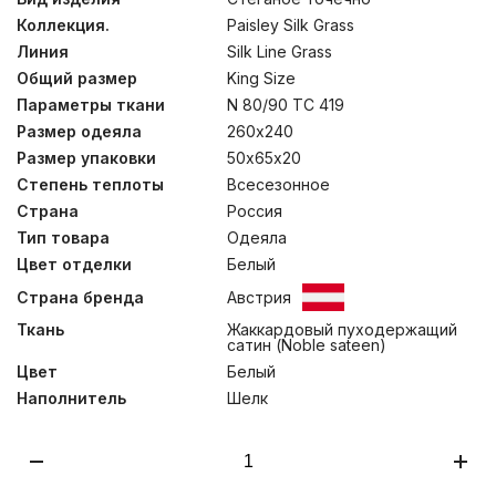
сатин высокой плотности цвета белого жемчуга из
Коллекция.
Paisley Silk Grass
100% Egyptian COTTON. Ручной процесс изготовления
позволяет тщательно контролировать качество
Линия
Silk Line Grass
производства на каждом этапе, что вкупе с
Общий размер
King Size
прекрасными материалами определяет высокий
уровень изделий. Мы не рекомендуем стирать одеяла
Параметры ткани
N 80/90 TC 419
и подушки, допускается только сухая чистка изделий.
Размер одеяла
260х240
Размер упаковки
50х65х20
Степень теплоты
Всесезонное
Страна
Россия
Тип товара
Одеяла
Цвет отделки
Белый
Страна бренда
Австрия
Ткань
Жаккардовый пуходержащий
сатин (Noble sateen)
Цвет
Белый
Наполнитель
Шелк