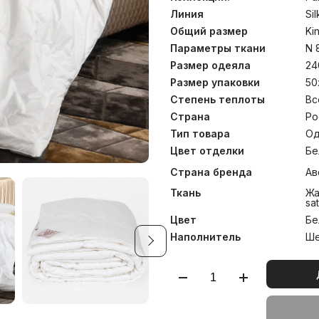
позволяет тщательно конт
каждом этапе, что вк
Линия
Sil
определяет высокий уро
Общий размер
Ki
стирать одеяла и подушк
изделий.
Параметры ткани
N 
Размер одеяла
24
Размер упаковки
50
Степень теплоты
Вс
Страна
Ро
Тип товара
Од
Цвет отделки
Бе
Страна бренда
Ав
Ткань
Жа
sa
Цвет
Бе
Наполнитель
Ше