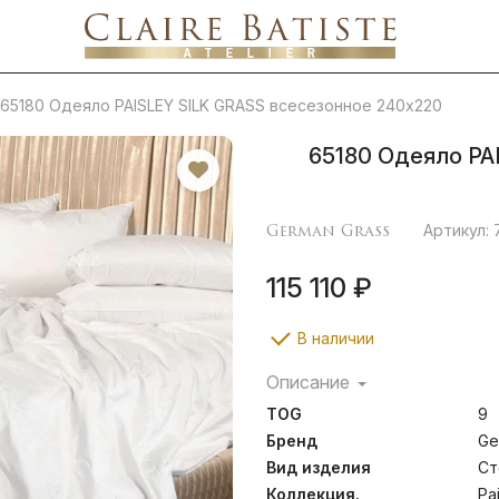
65180 Одеяло PAISLEY SILK GRASS всесезонное 240х220
65180 Одеяло PA
German Grass
Артикул:
115 110 ₽
В наличии
Описание
Paisley Silk Grass – это
TOG
9
одеял, изготовленных в
наполнителя высшего ка
Бренд
Ge
жаккардовый сатин высоко
Вид изделия
Ст
100% Egyptian COTTON
Коллекция.
Pa