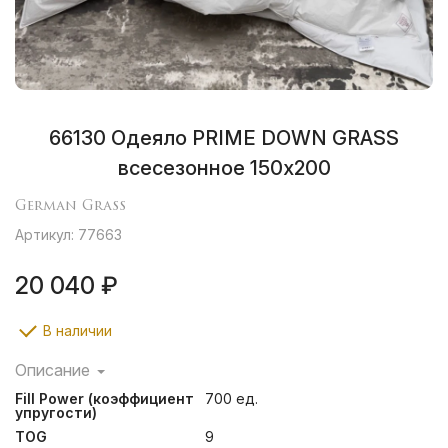
66130 Одеяло PRIME DOWN GRASS
всесезонное 150х200
German Grass
Артикул: 77663
20 040 ₽
В наличии
Описание
Стеганые пуховые одеяла PRIME DOWN GRASS
Fill Power (коэффициент
700 ед.
совмещают роскошь пухового изделия и
упругости)
демократичную цену. Созданные по новейшей
TOG
9
технологии BOX- QUILTING, разработанной