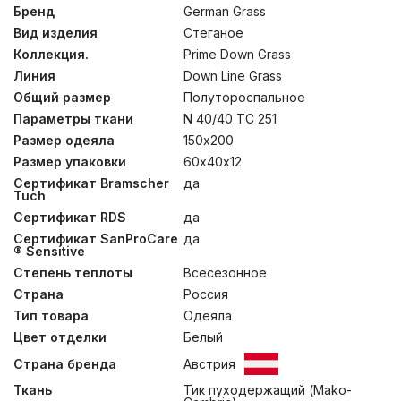
специалистами ТМ ” German Grass”, они лишь
Бренд
German Grass
немногим уступают своим кассетным аналогам,
Вид изделия
Стеганое
стоящим значительно дороже. Метод изготовления
позволяет минимизировать миграцию наполнителя
Коллекция.
Prime Down Grass
наружу, облегчает обслуживание и продлевает срок
Линия
Down Line Grass
эксплуатации изделия.
Общий размер
Полутороспальное
Ткань чехлов произведена известной компанией
Weidmann (Зюссен, Германия), это –
Параметры ткани
N 40/40 TC 251
хлопчатобумажный пуходержащий ТИК (Mako-
Размер одеяла
150х200
Cambric) с параметрами конструкции Nm 70/40, TC
251 и обладающий всеми свойствами, присущими
Размер упаковки
60х40х12
подобного рода тканям: повышенные –
Сертификат Bramscher
да
гигроскопичность, плотность, долговечность и
Tuch
воздухопроницаемость. В коллекции используются
Сертификат RDS
да
пуховый наполнитель категории «Экстра» с
небольшим добавлением мелкого пера, которое
Сертификат SanProCare
да
повышает упругость наполнителя и придает изделию
® Sensitive
необходимый объем.
Степень теплоты
Всесезонное
Страна
Россия
Рекомендована стирка при температуре до 30°С в
специальном «мешке для стирки», а просушивание в
Тип товара
Одеяла
разложенном на горизонтальной поверхности виде, с
Цвет отделки
Белый
регулярным распределением мокрой пуховой массы
вручную до высыхания.
Страна бренда
Австрия
Ткань
Тик пуходержащий (Mako-