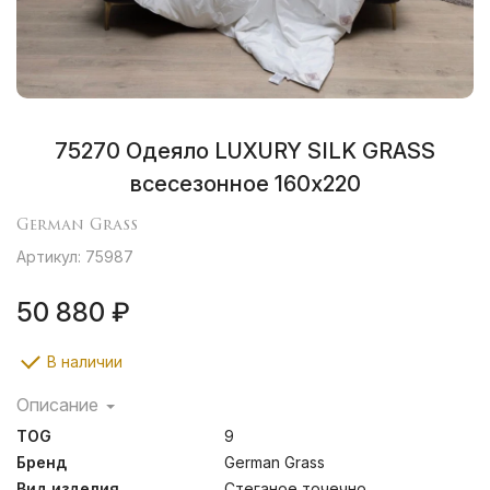
75270 Одеяло LUXURY SILK GRASS
всесезонное 160х220
German Grass
Артикул: 75987
50 880 ₽
В наличии
Описание
Luxury Silk Grass – это шелковая нежность и
TOG
9
изящество. Нежная и мягкая ткань Sateen Supersoft
искусно подчеркивает шелковистым глянцем всю
Бренд
German Grass
прелесть обольстительной коллекции. Эксклюзивная
Вид изделия
Стеганое точечно