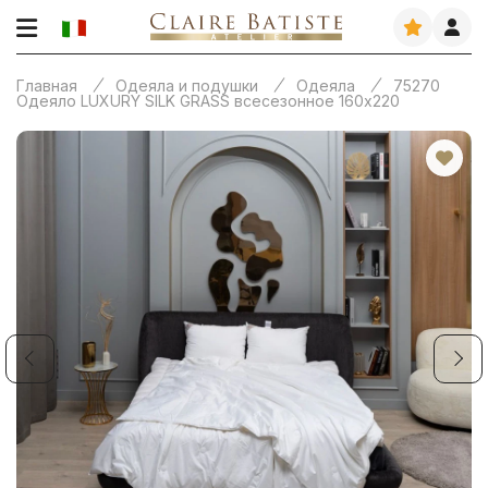
Главная
Одеяла и подушки
Одеяла
75270
Одеяло LUXURY SILK GRASS всесезонное 160х220