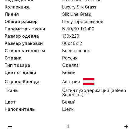
«точечная» стежка одеял подчеркивает высокое
Коллекция.
Luxury Silk Grass
качество длинного и тонкого природного шелкового
волокна Mulberry. Классические подушки с
Линия
Silk Line Grass
двусоставным внутренним наполнителем состоят на
Общий размер
Полутороспальное
85% из натуральной шелковой оболочки и на 15% из
инновационного синтетического 4-L волокна, 100%
Параметры ткани
N 80/80 TC 410
Polyester® (предназначенного для придания
Размер одеяла
160х220
несминаемого объема). Рекомендована только сухая
Размер упаковки
60х40х12
чистка.
Степень теплоты
Всесезонное
Страна
Россия
Тип товара
Одеяла
Цвет отделки
Белый
Страна бренда
Австрия
Ткань
Сатин пуходержащий (Sateen
Supersoft)
Цвет
Белый
Наполнитель
Шелк