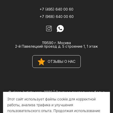
+7 (495) 640 00 60
+7 (968) 640 00 60
119590 г. Москва
2-й Павелецкий проезд д. 5 строение 1, 1 этаж
ОТЗЫВЫ О НАС
© claire-batiste.com, 2026 |
Элитное постельное белье
CLAIRE BATISTE Atelier
Этот сайт использует файлы cookie для корректной
Информация на сайте носит информационный характер и не
является публичной офертой
работы, анализа трафика и улучшения
пользовательского опыта. Продолжая использование