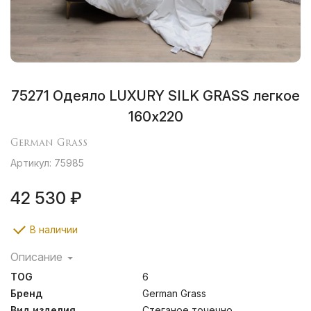
75271 Одеяло LUXURY SILK GRASS легкое
160х220
German Grass
Артикул: 75985
42 530 ₽
В наличии
Описание
Luxury Silk Grass – это шелковая нежность и
TOG
6
изящество. Нежная и мягкая ткань Sateen Supersoft
искусно подчеркивает шелковистым глянцем всю
Бренд
German Grass
прелесть обольстительной коллекции. Эксклюзивная
Вид изделия
Стеганое точечно