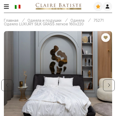
Главная
Одеяла и подушки
Одеяла
75271
Одеяло LUXURY SILK GRASS легкое 160х220