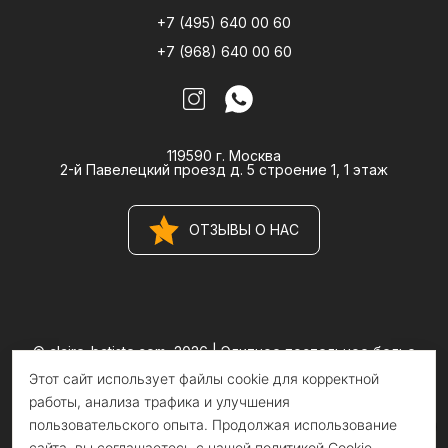
+7 (495) 640 00 60
+7 (968) 640 00 60
119590 г. Москва
2-й Павелецкий проезд д. 5 строение 1, 1 этаж
ОТЗЫВЫ О НАС
© claire-batiste.com, 2026 |
Элитное постельное белье
CLAIRE BATISTE Atelier
Этот сайт использует файлы cookie для корректной
Информация на сайте носит информационный характер и не
является публичной офертой
работы, анализа трафика и улучшения
пользовательского опыта. Продолжая использование
сайта, вы соглашаетесь с нашей политикой Cookie.