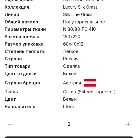
«точечная» стежка одеял подчеркивает высокое
Коллекция.
Luxury Silk Grass
качество длинного и тонкого природного шелкового
волокна Mulberry. Классические подушки с
Линия
Silk Line Grass
двусоставным внутренним наполнителем состоят на
Общий размер
Полутороспальное
85% из натуральной шелковой оболочки и на 15% из
инновационного синтетического 4-L волокна, 100%
Параметры ткани
N 80/80 TC 410
Polyester® (предназначенного для придания
Размер одеяла
160х220
несминаемого объема). Рекомендована только сухая
Размер упаковки
60х40х12
чистка.
Степень теплоты
Легкое
Страна
Россия
Тип товара
Одеяла
Цвет отделки
Белый
Страна бренда
Австрия
Ткань
Сатин (Sateen supersoft)
Цвет
Белый
Наполнитель
Шелк