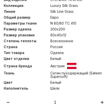
«точечная» стежка одеял подчеркивает высокое
Коллекция.
Luxury Silk Grass
качество длинного и тонкого природного шелкового
волокна Mulberry. Классические подушки с
Линия
Silk Line Grass
двусоставным внутренним наполнителем состоят на
Общий размер
Евро
85% из натуральной шелковой оболочки и на 15% из
инновационного синтетического 4-L волокна, 100%
Параметры ткани
N 80/80 TC 410
Polyester® (предназначенного для придания
Размер одеяла
200х200
несминаемого объема). Рекомендована только сухая
Размер упаковки
60х40х12
чистка.
Степень теплоты
Всесезонное
Страна
Россия
Тип товара
Одеяла
Цвет отделки
Белый
Страна бренда
Австрия
Ткань
Сатин пуходержащий (Sateen
Supersoft)
Цвет
Белый
Наполнитель
Шелк