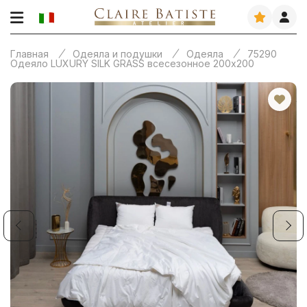
Главная
Одеяла и подушки
Одеяла
75290
Одеяло LUXURY SILK GRASS всесезонное 200х200