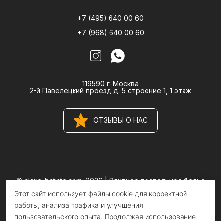
+7 (495) 640 00 60
+7 (968) 640 00 60
119590 г. Москва
2-й Павелецкий проезд д. 5 строение 1, 1 этаж
ОТЗЫВЫ О НАС
© claire-batiste.com, 2026 |
Элитное постельное белье
CLAIRE BATISTE Atelier
Этот сайт использует файлы cookie для корректной
Информация на сайте носит информационный характер и не
является публичной офертой
работы, анализа трафика и улучшения
пользовательского опыта. Продолжая использование