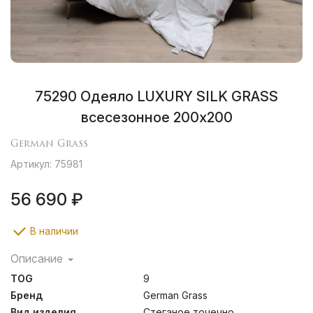
75290 Одеяло LUXURY SILK GRASS
всесезонное 200х200
German Grass
Артикул: 75981
56 690 ₽
В наличии
Описание
Luxury Silk Grass – это шелковая нежность и
TOG
9
изящество. Нежная и мягкая ткань Sateen Supersoft
искусно подчеркивает шелковистым глянцем всю
Бренд
German Grass
прелесть обольстительной коллекции. Эксклюзивная
Вид изделия
Стеганое точечно