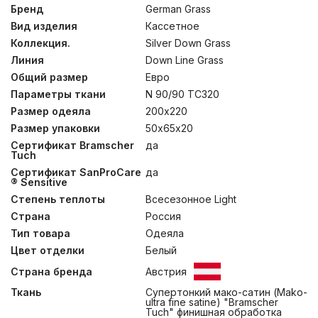
обработку SanProCare® Sensitive, которая позволяет
Бренд
German Grass
материалу усиленно поглощать и отдавать влагу.
Вид изделия
Кассетное
Ткани сертифицированы по OEKO-TEX® Standard 100 –
международному стандарту безопасности
Коллекция.
Silver Down Grass
текстильных изделий. Ткани, отмеченные маркировкой
Линия
Down Line Grass
«Bramscher Tuch» – это безусловный знак качества и
Общий размер
Евро
великолепный результат работы специалистов из
города Бра́мше в Германии. Высочайшей оценки
Параметры ткани
N 90/90 TC320
требует буквально все: от высококачественного
Размер одеяла
200х220
сырья и тончайшей пряжи до заключительной
эксклюзивной отделки тканей. Сочетание тонкой
Размер упаковки
50х65х20
ткани и серого пуха придают изделиям серебристый
Сертификат Bramscher
да
оттенок, что легло в основу названия коллекции.
Tuch
Рекомендована стирка при температуре до 30°С.
Сертификат SanProCare
да
® Sensitive
Степень теплоты
Всесезонное Light
Страна
Россия
Тип товара
Одеяла
Цвет отделки
Белый
Страна бренда
Австрия
Ткань
Супертонкий мако-сатин (Mako-
ultra fine satine) "Bramscher
Tuch" финишная обработка