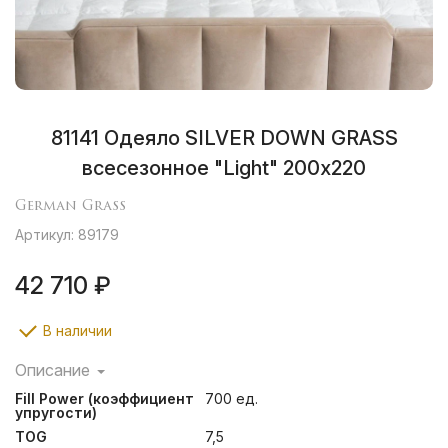
81141 Одеяло SILVER DOWN GRASS
всесезонное "Light" 200х220
German Grass
Артикул: 89179
42 710 ₽
В наличии
Описание
Кассетные пушистые одеяла коллекции GRASS
Fill Power (коэффициент
700 ед.
SILVER DOWN LINE наполнены серым пухом гусей
упругости)
Тулузской породы категории “Экстра”. Чехлы
TOG
7,5
выполнены из немецкой ткани, прошедшей финишную