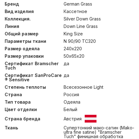
обработку SanProCare® Sensitive, которая позволяет
Бренд
German Grass
материалу усиленно поглощать и отдавать влагу.
Вид изделия
Кассетное
Ткани сертифицированы по OEKO-TEX® Standard 100 –
международному стандарту безопасности
Коллекция.
Silver Down Grass
текстильных изделий. Ткани, отмеченные маркировкой
Линия
Down Line Grass
«Bramscher Tuch» – это безусловный знак качества и
Общий размер
King Size
великолепный результат работы специалистов из
города Бра́мше в Германии. Высочайшей оценки
Параметры ткани
N 90/90 TC320
требует буквально все: от высококачественного
Размер одеяла
240х220
сырья и тончайшей пряжи до заключительной
эксклюзивной отделки тканей. Сочетание тонкой
Размер упаковки
50х65х20
ткани и серого пуха придают изделиям серебристый
Сертификат Bramscher
да
оттенок, что легло в основу названия коллекции.
Tuch
Рекомендована стирка при температуре до 30°С.
Сертификат SanProCare
да
® Sensitive
Степень теплоты
Всесезонное Light
Страна
Россия
Тип товара
Одеяла
Цвет отделки
Белый
Страна бренда
Австрия
Ткань
Супертонкий мако-сатин (Mako-
ultra fine satine) "Bramscher
Tuch" финишная обработка