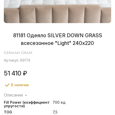
81181 Одеяло SILVER DOWN GRASS
всесезонное "Light" 240х220
German Grass
Артикул: 89174
51 410 ₽
В наличии
Описание
Кассетные пушистые одеяла коллекции GRASS
Fill Power (коэффициент
700 ед.
SILVER DOWN LINE наполнены серым пухом гусей
упругости)
Тулузской породы категории “Экстра”. Чехлы
TOG
7,5
выполнены из немецкой ткани, прошедшей финишную