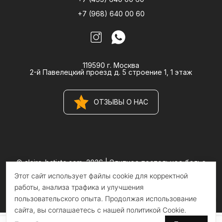
+7 (968) 640 00 60
119590 г. Москва
2-й Павелецкий проезд д. 5 строение 1, 1 этаж
ОТЗЫВЫ О НАС
© claire-batiste.com, 2026 |
Элитное постельное белье
CLAIRE BATISTE Atelier
Этот сайт использует файлы cookie для корректной
Информация на сайте носит информационный характер и не
является публичной офертой
работы, анализа трафика и улучшения
пользовательского опыта. Продолжая использование
сайта, вы соглашаетесь с нашей политикой Cookie.