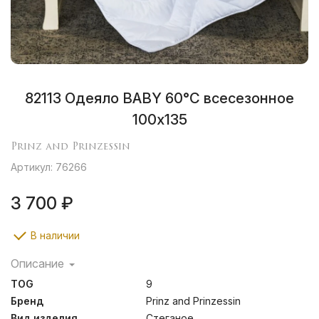
82113 Одеяло BABY 60°C всесезонное
100х135
Prinz and Prinzessin
Артикул: 76266
3 700 ₽
В наличии
Описание
Полиэфирные 4-L-волокна обладают высокой
TOG
9
износостойкостью, обеспечивая сохранение
структуры и эластичность волокна даже после
Бренд
Prinz and Prinzessin
многократных стирок. В постельных принадлежностях
Вид изделия
Стеганое