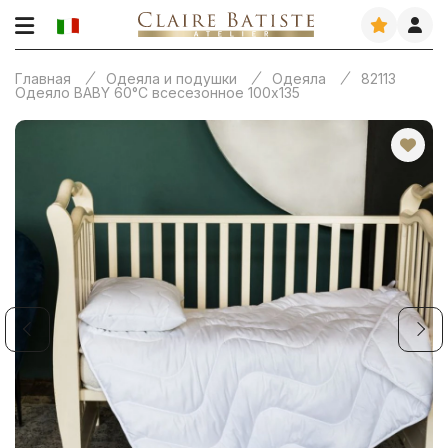
Главная
Одеяла и подушки
Одеяла
82113
Одеяло BABY 60°C всесезонное 100х135