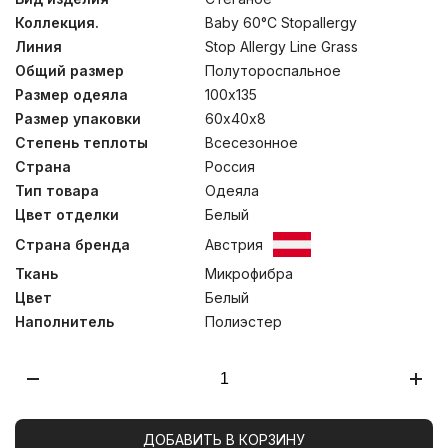
с таким наполнителем не заводится пылевой клещ, не
Коллекция.
Baby 60°C Stopallergy
распространяются грибок и плесень.
Высокосиликонизированный наполнитель и ткань с
Линия
Stop Allergy Line Grass
“peach-touch” эффектом обладают высокой
Общий размер
Полутороспальное
износостойкостью, обеспечивая сохранение
структуры и эластичность изделий даже после
Размер одеяла
100х135
многократных стирок и сушке на высоких оборотах.
Размер упаковки
60х40х8
Одеяла созданы вручную для сохранения пышности
Степень теплоты
Всесезонное
наполнителя. Подушки идеально поддержат голову
ребенка благодаря возможности персонально
Страна
Россия
контролировать количество наполнителя, убирая или
Тип товара
Одеяла
добавляя его. Стирка при температуре до 60°С.
Цвет отделки
Белый
Страна бренда
Австрия
Ткань
Микрофибра
Цвет
Белый
Наполнитель
Полиэстер
ДОБАВИТЬ В КОРЗИНУ