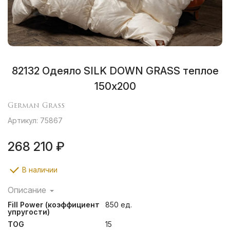
82132 Одеяло SILK DOWN GRASS теплое
150х200
German Grass
Артикул: 75867
268 210 ₽
В наличии
Описание
Сочетание сливочного пуходержащего жаккардового
Fill Power (коэффициент
850 ед.
сатина PAISLEY из натурального 100% шелка и
упругости)
первоклассного пухового наполнителя категории
TOG
15
“Экстра” повышенной упругости (Fill Power не менее