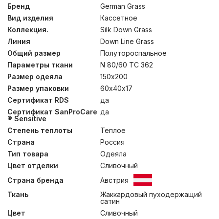
850 ед.) – это совершенный эксклюзив в мире
Бренд
German Grass
постельных принадлежностей. Высокая плотность
Вид изделия
Кассетное
ткани и двойная отстрочка не позволят пуху
мигрировать из изделия и не пропустят частички пыли
Коллекция.
Silk Down Grass
внутрь. Эксклюзивные ткани создаются на
Линия
Down Line Grass
единственном производстве в Европе – старейшей
Общий размер
Полутороспальное
немецкой ткацкой фабрике – в лимитированном
количестве. Для того, чтобы ткать шелковый
Параметры ткани
N 80/60 TC 362
пуходержащий жаккард с узором, необходимо
Размер одеяла
150х200
обладать высочайшим уровнем мастерства.
Кассетные одеяла ручной работы предназначены для
Размер упаковки
60х40х17
использования в холодное время года. Каждая
Сертификат RDS
да
кассета размером 40х40 см наполнена отборным
Сертификат SanProCare
да
белым пухом вручную.Для обеспечения особых
® Sensitive
гигиенических свойств, изделия прошли обработку
методом озонирования Ozone Pure 360 Grass. Как и
Степень теплоты
Теплое
всякий эксклюзив, изделия этой коллекции требуют
Страна
Россия
особого ухода при обслуживании: мы не
рекомендуем их стирать, допускается только сухая
Тип товара
Одеяла
чистка изделий.
Цвет отделки
Сливочный
Страна бренда
Австрия
Ткань
Жаккардовый пуходержащий
сатин
Цвет
Сливочный