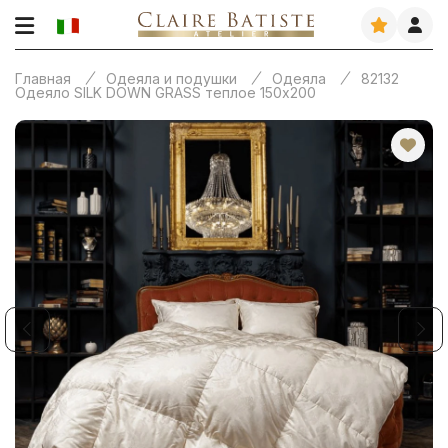
Главная
Одеяла и подушки
Одеяла
82132
Одеяло SILK DOWN GRASS теплое 150х200