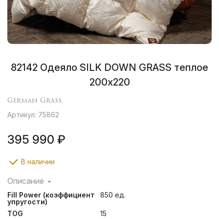
82142 Одеяло SILK DOWN GRASS теплое
200х220
German Grass
Артикул: 75862
395 990 ₽
В наличии
Описание
Сочетание сливочного пуходержащего жаккардового
Fill Power (коэффициент
850 ед.
сатина PAISLEY из натурального 100% шелка и
упругости)
первоклассного пухового наполнителя категории
TOG
15
“Экстра” повышенной упругости (Fill Power не менее