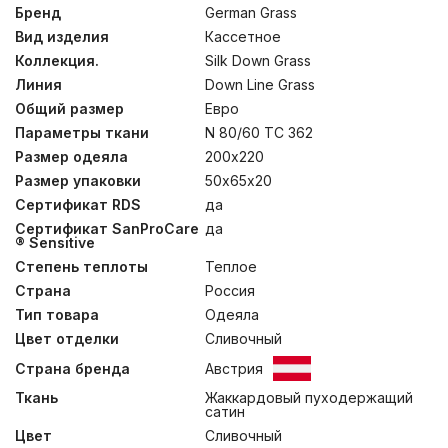
850 ед.) – это совершенный эксклюзив в мире
Бренд
German Grass
постельных принадлежностей. Высокая плотность
Вид изделия
Кассетное
ткани и двойная отстрочка не позволят пуху
мигрировать из изделия и не пропустят частички пыли
Коллекция.
Silk Down Grass
внутрь. Эксклюзивные ткани создаются на
Линия
Down Line Grass
единственном производстве в Европе – старейшей
Общий размер
Евро
немецкой ткацкой фабрике – в лимитированном
количестве. Для того, чтобы ткать шелковый
Параметры ткани
N 80/60 TC 362
пуходержащий жаккард с узором, необходимо
Размер одеяла
200х220
обладать высочайшим уровнем мастерства.
Кассетные одеяла ручной работы предназначены для
Размер упаковки
50х65х20
использования в холодное время года. Каждая
Сертификат RDS
да
кассета размером 40х40 см наполнена отборным
Сертификат SanProCare
да
белым пухом вручную.Для обеспечения особых
® Sensitive
гигиенических свойств, изделия прошли обработку
методом озонирования Ozone Pure 360 Grass. Как и
Степень теплоты
Теплое
всякий эксклюзив, изделия этой коллекции требуют
Страна
Россия
особого ухода при обслуживании: мы не
рекомендуем их стирать, допускается только сухая
Тип товара
Одеяла
чистка изделий.
Цвет отделки
Сливочный
Страна бренда
Австрия
Ткань
Жаккардовый пуходержащий
сатин
Цвет
Сливочный