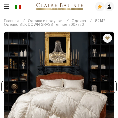
Главная
Одеяла и подушки
Одеяла
82142
Одеяло SILK DOWN GRASS теплое 200х220