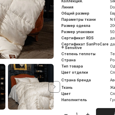
Эксклюзивные ткани созд
Коллекция.
Si
в Европе – старейшей
Линия
Do
лимитированном количест
Общий размер
Ев
пуходержащий жаккард
высочайшим уровнем мас
Параметры ткани
N 
работы предназначены д
Размер одеяла
20
года. Каждая кассета ра
белым пухом вручную.Для
Размер упаковки
50
свойств, изделия прошл
Сертификат RDS
да
Ozone Pure 360 Grass. Ка
Сертификат SanProCare
да
коллекции требуют особ
® Sensitive
рекомендуем их стирать
изделий.
Степень теплоты
Те
Страна
Ро
Тип товара
Од
Цвет отделки
Сл
Страна бренда
Ав
Ткань
Жа
Цвет
Сл
Наполнитель
Гу