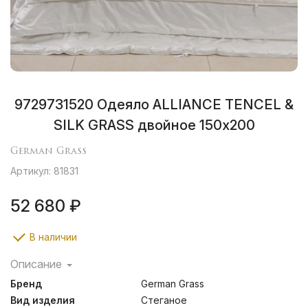
9729731520 Одеяло ALLIANCE TENCEL &
SILK GRASS двойное 150х200
German Grass
Артикул: 81831
52 680 ₽
В наличии
Описание
Альянс из одеял с наполнителями из волокон Tencel и
Бренд
German Grass
шелка высшего качества Mulberry.
Одеяло ALLIANCE TENCEL GRASS позволяет создать
Вид изделия
Стеганое