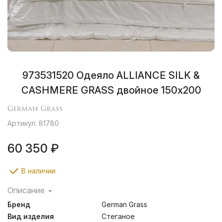
973531520 Одеяло ALLIANCE SILK &
CASHMERE GRASS двойное 150х200
German Grass
Артикул: 81780
60 350 ₽
В наличии
Описание
Альянс из одеял с наполнителями из шелка высшего
Бренд
German Grass
качества Mulberry и тончайшего пуха горных
кашмирских коз.
Вид изделия
Стеганое