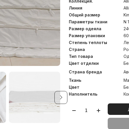
воздухопропускаемость
Коллекция.
Al
образование «парникового
Линия
Al
не электризуется и обл
Общий размер
Ki
эффектом, в нем не завод
бактерии и грибки. Одеял
Параметры ткани
N 
теплоты и прекрасно по
Размер одеяла
24
сезон. Для использовани
Вы можете дополнить оде
Размер упаковки
60
ALLIANCE GRASS. Рекоме
Степень теплоты
Ле
40°С.
Страна
Ро
Тип товара
Од
Цвет отделки
Бе
Страна бренда
Ав
Ткань
Ма
Цвет
Бе
Наполнитель
Ко