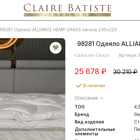
98281 Одеяло ALLIANCE HEMP GRASS легкое 240х220
98281 Одеяло ALLI
German Grass
Артикул: 
25 678 ₽
30 210 ₽
В наличии
Описание
Сочетание волокон коноп
TOG
4,
одеял ALLIANCE HEMP 
гармонию натуральны
Бренд
Ge
полноценному и здоров
Вид изделия
Ст
пуходержащий макосатин 
Дополнительные
Пе
хлопка (Macosateen, TC
элементы
Weidmann (Зюссен, Герм