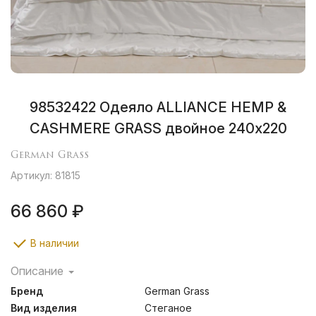
98532422 Одеяло ALLIANCE HEMP &
CASHMERE GRASS двойное 240х220
German Grass
Артикул: 81815
66 860 ₽
В наличии
Описание
Альянс из одеял с наполнителями из смеси
Бренд
German Grass
конопляных и хлопковых волокон и тончайшего пуха
горных кашмирских коз.
Вид изделия
Стеганое