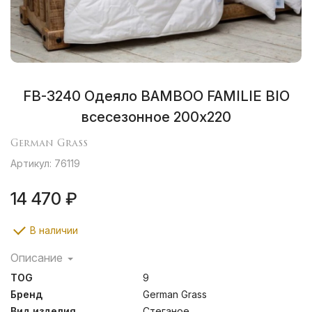
FB-3240 Одеяло BAMBOO FAMILIE BIO
всесезонное 200х220
German Grass
Артикул: 76119
14 470 ₽
В наличии
Описание
Бамбук служит превосходным сырьем для подушек и
TOG
9
одеял: легкие и воздушные волокна обладают
бактерицидными свойствами, создавая отличные
Бренд
German Grass
условия сна. Легкие одеяла идеальны для теплых
Вид изделия
Стеганое