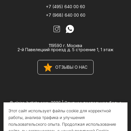
+7 (495) 640 00 60
+7 (968) 640 00 60
119590 г. Москва
2-й Павелецкий проезд д. 5 строение 1, 1 этаж
ОТЗЫВЫ О НАС
© claire-batiste.com, 2026 |
Элитное постельное белье
CLAIRE BATISTE Atelier
Этот сайт использует файлы cookie для корректной
Информация на сайте носит информационный характер и не
является публичной офертой
работы, анализа трафика и улучшения
пользовательского опыта. Продолжая использование
сайта, вы соглашаетесь с нашей политикой Cookie.