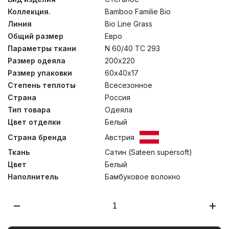
ночей, всесезонные одеяла- прекрасный выбор для
Коллекция.
Bamboo Familie Bio
городских квартир. Стеганные внешние чехлы
подушек – на “молнии”, предназначенной для
Линия
Bio Line Grass
возможности регулировки количества наполнителя
Общий размер
Евро
внутренней камеры, который можно отбирать-
добавлять вручную, подбирая оптимальный объем.
Параметры ткани
N 60/40 TC 293
Стирка при температуре до 30С°.
Размер одеяла
200х220
Размер упаковки
60х40х17
Степень теплоты
Всесезонное
Страна
Россия
Тип товара
Одеяла
Цвет отделки
Белый
Страна бренда
Австрия
Ткань
Сатин (Sateen supersoft)
Цвет
Белый
Наполнитель
Бамбуковое волокно