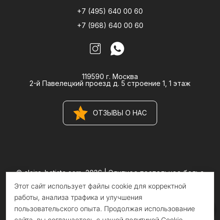
+7 (495) 640 00 60
+7 (968) 640 00 60
119590 г. Москва
2-й Павелецкий проезд д. 5 строение 1, 1 этаж
ОТЗЫВЫ О НАС
© claire-batiste.com, 2026 |
Элитное постельное белье
CLAIRE BATISTE Atelier
Этот сайт использует файлы cookie для корректной
Информация на сайте носит информационный характер и не
является публичной офертой
работы, анализа трафика и улучшения
пользовательского опыта. Продолжая использование
сайта, вы соглашаетесь с нашей политикой Cookie.