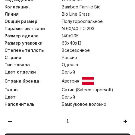
ночей, всесезонные одеяла- прекрасный выбор для
Коллекция.
Bamboo Familie Bio
городских квартир. Стеганные внешние чехлы
подушек – на “молнии”, предназначенной для
Линия
Bio Line Grass
возможности регулировки количества наполнителя
Общий размер
Полутороспальное
внутренней камеры, который можно отбирать-
добавлять вручную, подбирая оптимальный объем.
Параметры ткани
N 60/40 TC 293
Стирка при температуре до 30С°.
Размер одеяла
140х205
Размер упаковки
60х40х13
Степень теплоты
Всесезонное
Страна
Россия
Тип товара
Одеяла
Цвет отделки
Белый
Страна бренда
Австрия
Ткань
Сатин (Sateen supersoft)
Цвет
Белый
Наполнитель
Бамбуковое волокно