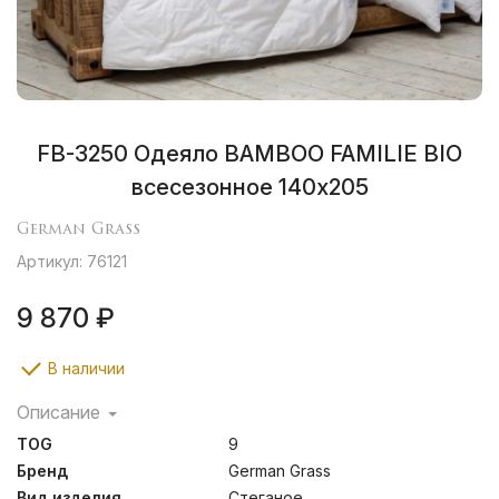
FB-3250 Одеяло BAMBOO FAMILIE BIO
всесезонное 140х205
German Grass
Артикул: 76121
9 870 ₽
В наличии
Описание
Бамбук служит превосходным сырьем для подушек и
TOG
9
одеял: легкие и воздушные волокна обладают
бактерицидными свойствами, создавая отличные
Бренд
German Grass
условия сна. Легкие одеяла идеальны для теплых
Вид изделия
Стеганое