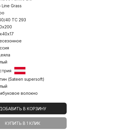
 предназначенной для возможности
 наполнителя внутренней камеры,
o Line Grass
ть-добавлять вручную, подбирая
ро
 при температуре до 30С°.
60/40 TC 293
0х200
х40х17
есезонное
ссия
еяла
лый
стрия
тин (Sateen supersoft)
лый
мбуковое волокно
ДОБАВИТЬ В КОРЗИНУ
КУПИТЬ В 1 КЛИК