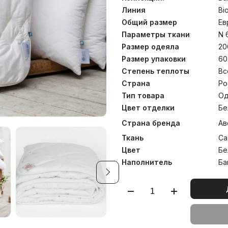
подушек – на “молнии”,
регулировки количества
Линия
Bi
который можно отбира
Общий размер
Ев
оптимальный объем. Стирка
Параметры ткани
N 
Размер одеяла
20
Размер упаковки
60
Степень теплоты
Вс
Страна
Ро
Тип товара
Од
Цвет отделки
Бе
Страна бренда
Ав
Ткань
Са
Цвет
Бе
Наполнитель
Ба