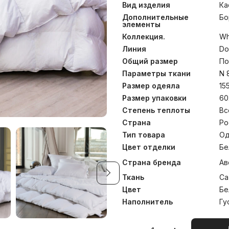
отборный серый гусиный
Вид изделия
Ка
«Экстра» позволили соз
одеял и подушек. Стирка п
Дополнительные
Бо
элементы
Коллекция.
Wh
Линия
Do
Общий размер
По
Параметры ткани
N 
Размер одеяла
15
Размер упаковки
60
Степень теплоты
Вс
Страна
Ро
Тип товара
Од
Цвет отделки
Бе
Страна бренда
Ав
Ткань
Са
Цвет
Бе
Наполнитель
Гу