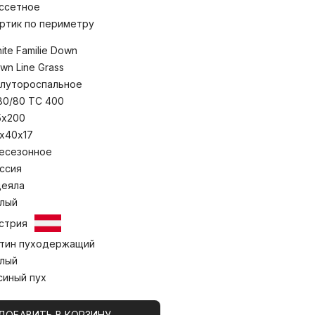
 пух Тулузской породы категории
ссетное
дать отличную коллекцию пуховых
ри температуре до 30°С.
ртик по периметру
ite Familie Down
wn Line Grass
лутороспальное
80/80 TC 400
5х200
х40х17
есезонное
ссия
еяла
лый
стрия
тин пуходержащий
лый
синый пух
ДОБАВИТЬ В КОРЗИНУ