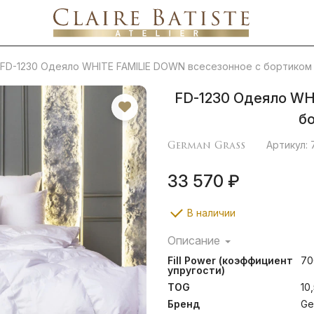
FD-1230 Одеяло WHITE FAMILIE DOWN всесезонное с бортиком
FD-1230 Одеяло WH
б
German Grass
Артикул:
33 570 ₽
В наличии
Описание
Конструкция подушки с 
Fill Power (коэффициент
70
объем, обеспечивает п
упругости)
расслаблению шеи во вре
TOG
10
позволяет пуху распушить
эти одеяла по-настоящ
Бренд
Ge