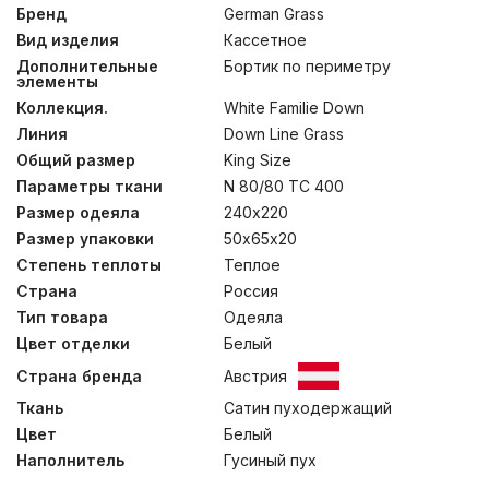
распушиться на всю высоту бортика и сделает эти
Бренд
German Grass
одеяла по-настоящему теплыми. Хлопковый сатин и
Вид изделия
Кассетное
отборный серый гусиный пух Тулузской породы
категории «Экстра» позволили создать отличную
Дополнительные
Бортик по периметру
элементы
коллекцию пуховых одеял и подушек. Стирка при
температуре до 30°С.
Коллекция.
White Familie Down
Линия
Down Line Grass
Общий размер
King Size
Параметры ткани
N 80/80 TC 400
Размер одеяла
240х220
Размер упаковки
50х65х20
Степень теплоты
Теплое
Страна
Россия
Тип товара
Одеяла
Цвет отделки
Белый
Страна бренда
Австрия
Ткань
Сатин пуходержащий
Цвет
Белый
Наполнитель
Гусиный пух