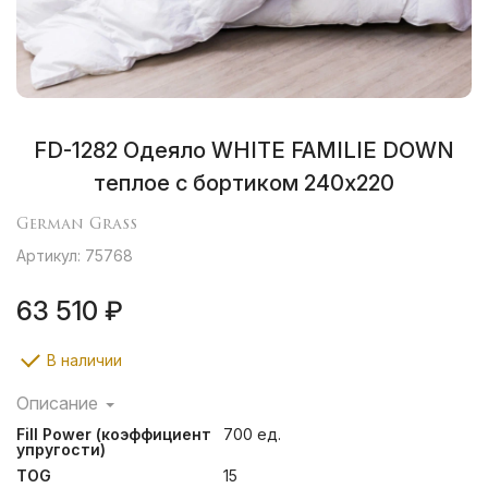
FD-1282 Одеяло WHITE FAMILIE DOWN
теплое с бортиком 240х220
German Grass
Артикул: 75768
63 510 ₽
В наличии
Описание
Конструкция подушки с бортиком создает
Fill Power (коэффициент
700 ед.
дополнительный объем, обеспечивает поддержку
упругости)
головы и способствует расслаблению шеи во время
TOG
15
сна. Бортик по периметру одеяла позволяет пуху