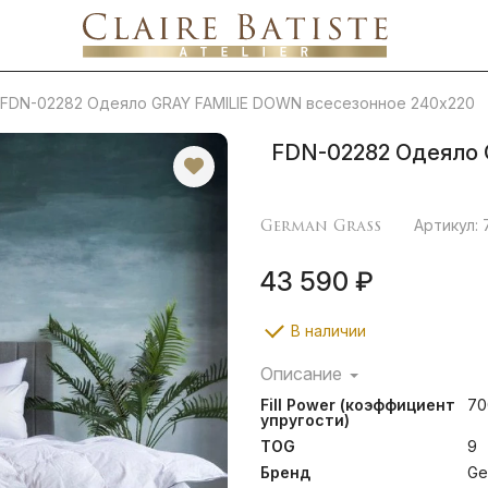
FDN-02282 Одеяло GRAY FAMILIE DOWN всесезонное 240х220
FDN-02282 Одеяло 
German Grass
Артикул:
43 590 ₽
В наличии
Описание
Классические подушки, п
Fill Power (коэффициент
70
определиться с выбором 
упругости)
упругости, учитывая ин
TOG
9
человека. Одеяла изгото
(100% хлопок) и наполн
Бренд
Ge