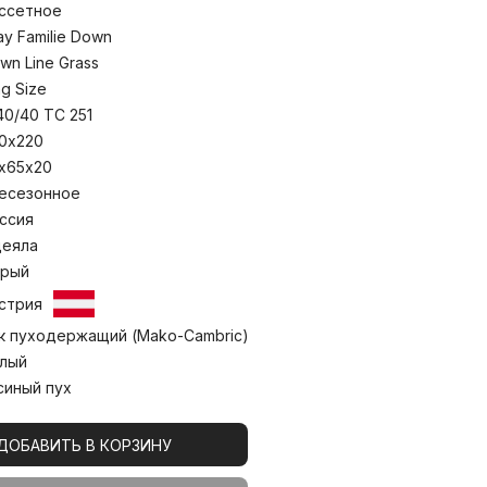
тра». Кассетные пушистые одеяла
ссетное
дного времени года. Стирка при
ay Familie Down
wn Line Grass
ng Size
40/40 TC 251
0х220
х65х20
есезонное
ссия
еяла
рый
стрия
к пуходержащий (Mako-Cambric)
лый
синый пух
ДОБАВИТЬ В КОРЗИНУ