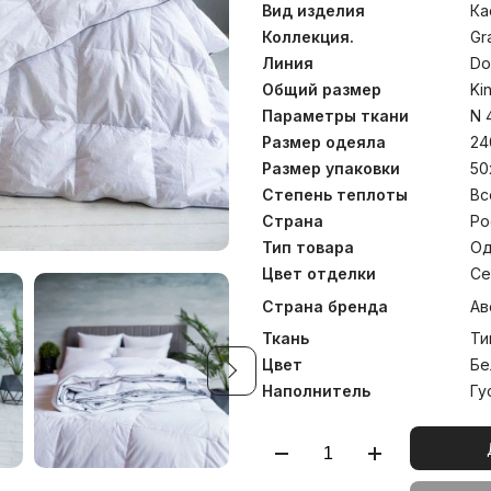
породы категории «Экс
Вид изделия
Ка
превосходны для холо
температуре до 30°С.
Коллекция.
Gr
Линия
Do
Общий размер
Ki
Параметры ткани
N 
Размер одеяла
24
Размер упаковки
50
Степень теплоты
Вс
Страна
Ро
Тип товара
Од
Цвет отделки
Се
Страна бренда
Ав
Ткань
Ти
Цвет
Бе
Наполнитель
Гу