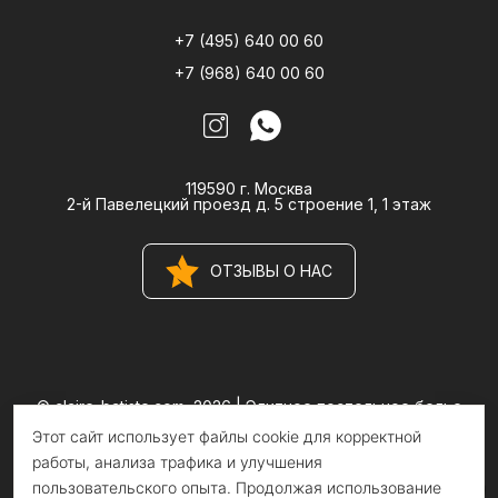
+7 (495) 640 00 60
+7 (968) 640 00 60
119590 г. Москва
2-й Павелецкий проезд д. 5 строение 1, 1 этаж
ОТЗЫВЫ О НАС
© claire-batiste.com, 2026 |
Элитное постельное белье
CLAIRE BATISTE Atelier
Этот сайт использует файлы cookie для корректной
Информация на сайте носит информационный характер и не
является публичной офертой
работы, анализа трафика и улучшения
пользовательского опыта. Продолжая использование