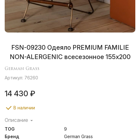
FSN-09230 Одеяло PREMIUM FAMILIE
NON-ALERGENIC всесезонное 155х200
German Grass
Артикул: 76260
14 430 ₽
В наличии
Описание
Современные полиэфирные волокна – альтернатива
TOG
9
натуральному пуху. Мягкий и нежный наполнитель,
достаточно объемный – хорошо удерживает воздух
Бренд
German Grass