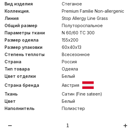
между волокнами. В постельных принадлежностях с
Вид изделия
Стеганое
таким наполнителем – не заводится пылевой клещ, не
Коллекция.
Premium Familie Non-allergenic
распространяются грибок и плесень. Изделия не
теряет основных свойств после длительной
Линия
Stop Allergy Line Grass
эксплуатации, многократных чисток и стирок. Сатин из
Общий размер
Полутороспальное
натурального хлопка имеет Сертификат Oeko-Tex®
Standard 100, который подтверждает отсутствие в
Параметры ткани
N 60/60 TC 300
ткани веществ, опасных для здоровья человека.
Размер одеяла
155х200
Рекомендовано к использованию людям с
Размер упаковки
60х40х13
повышенными требованиями к безопасности изделий.
Стирка при температуре до 40С°.
Степень теплоты
Всесезонное
Страна
Россия
Тип товара
Одеяла
Цвет отделки
Белый
Страна бренда
Австрия
Ткань
Сатин (Fine sateen)
Цвет
Белый
Наполнитель
Полиэстер