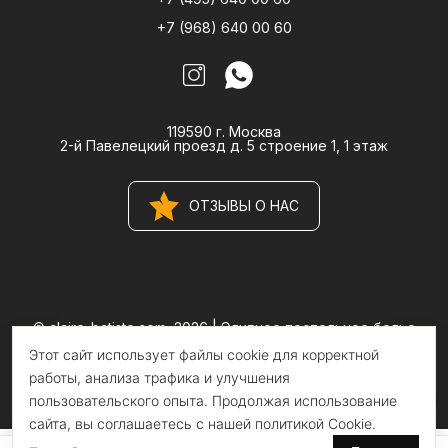
+7 (968) 640 00 60
119590 г. Москва
2-й Павелецкий проезд д. 5 строение 1, 1 этаж
ОТЗЫВЫ О НАС
© claire-batiste.com, 2026 |
Элитное постельное белье
CLAIRE BATISTE Atelier
Этот сайт использует файлы cookie для корректной
Информация на сайте носит информационный характер и не
является публичной офертой
работы, анализа трафика и улучшения
пользовательского опыта. Продолжая использование
сайта, вы соглашаетесь с нашей политикой Cookie.