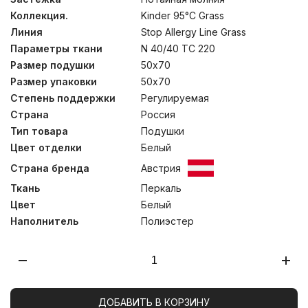
хлопка, а наполнитель – 4-L волокна. Специально
Коллекция.
Kinder 95°C Grass
разработанное полое волокно эффективно защищает
постель от пылевых клещей, бактерий и грибков.
Линия
Stop Allergy Line Grass
Полиэфирные 4-L волокна обладают высокой
Параметры ткани
N 40/40 TC 220
износостойкостью, обеспечивая сохранение
структуры и эластичности волокна даже после
Размер подушки
50х70
многократных стирок. Стирка при температуре до
Размер упаковки
50х70
60°С.
Степень поддержки
Регулируемая
Страна
Россия
Тип товара
Подушки
Цвет отделки
Белый
Страна бренда
Австрия
Ткань
Перкаль
Цвет
Белый
Наполнитель
Полиэстер
ДОБАВИТЬ В КОРЗИНУ