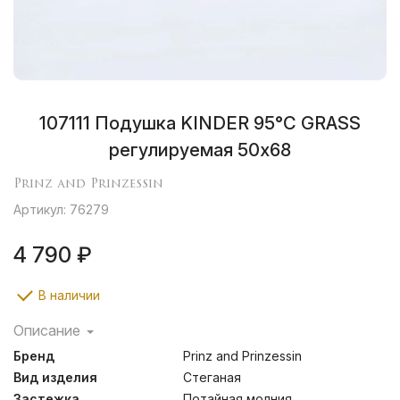
107111 Подушка KINDER 95°C GRASS
регулируемая 50х68
Prinz and Prinzessin
Артикул: 76279
4 790 ₽
В наличии
Описание
Подушки и одеяла коллекции KINDER 95°C GRASS
Бренд
Prinz and Prinzessin
подойдут детям с повышенными требованиями к
чистоте и безопасности постельных
Вид изделия
Стеганая
принадлежностей. Ткань изделий состоит из 100%
Застежка
Потайная молния