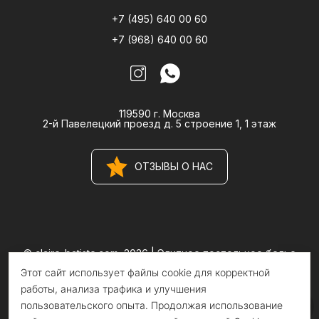
+7 (495) 640 00 60
+7 (968) 640 00 60
119590 г. Москва
2-й Павелецкий проезд д. 5 строение 1, 1 этаж
ОТЗЫВЫ О НАС
© claire-batiste.com, 2026 |
Элитное постельное белье
CLAIRE BATISTE Atelier
Этот сайт использует файлы cookie для корректной
Информация на сайте носит информационный характер и не
является публичной офертой
работы, анализа трафика и улучшения
пользовательского опыта. Продолжая использование