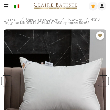
Главная
Одеяла и подушки
Подушки
41210
Подушка KINDER PLATINUM GRASS средняя 50х68