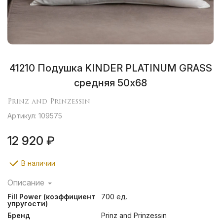
41210 Подушка KINDER PLATINUM GRASS
средняя 50х68
Prinz and Prinzessin
Артикул: 109575
12 920 ₽
В наличии
Описание
В коллекции одеял и подушек Kinder Platinum Grass
Fill Power (коэффициент
700 ед.
сочетаются сливочный пуходержащий сатин и
упругости)
натуральный гусиный пух категории «Экстра».
Бренд
Prinz and Prinzessin
Плотная, но легкая и воздушная ткань отлично