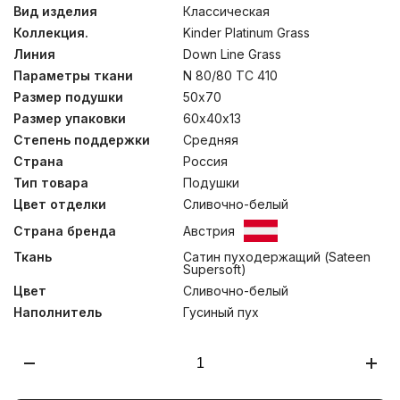
“дышит” и впитывает влагу. Одеяла обладают высокой
Вид изделия
Классическая
степенью теплоизоляции и гигроскопичности, а мягкие
Коллекция.
Kinder Platinum Grass
подушки нежно поддерживают голову в правильном
анатомическом положении во время сна.
Линия
Down Line Grass
Рекомендована стирка при температуре до 30°С.
Параметры ткани
N 80/80 TC 410
Размер подушки
50х70
Размер упаковки
60х40х13
Степень поддержки
Средняя
Страна
Россия
Тип товара
Подушки
Цвет отделки
Сливочно-белый
Страна бренда
Австрия
Ткань
Сатин пуходержащий (Sateen
Supersoft)
Цвет
Сливочно-белый
Наполнитель
Гусиный пух