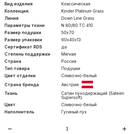
“дышит” и впитывает влагу. Одеяла обладают высокой
Вид изделия
Классическая
степенью теплоизоляции и гигроскопичности, а мягкие
Коллекция.
Kinder Platinum Grass
подушки нежно поддерживают голову в правильном
анатомическом положении во время сна.
Линия
Down Line Grass
Рекомендована стирка при температуре до 30°С.
Параметры ткани
N 80/80 TC 410
Размер подушки
50х70
Размер упаковки
60х40х13
Сертификат RDS
да
Степень поддержки
Мягкая
Страна
Россия
Тип товара
Подушки
Цвет отделки
Сливочно-белый
Страна бренда
Австрия
Ткань
Сатин пуходержащий (Sateen
Supersoft)
Цвет
Сливочно-белый
Наполнитель
Гусиный пух