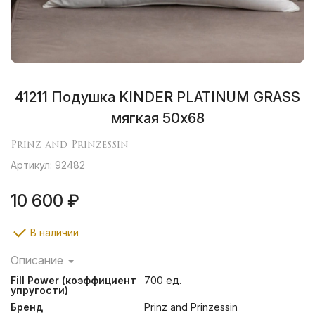
41211 Подушка KINDER PLATINUM GRASS
мягкая 50х68
Prinz and Prinzessin
Артикул: 92482
10 600 ₽
В наличии
Описание
В коллекции одеял и подушек Kinder Platinum Grass
Fill Power (коэффициент
700 ед.
сочетаются сливочный пуходержащий сатин и
упругости)
натуральный гусиный пух категории «Экстра».
Бренд
Prinz and Prinzessin
Плотная, но легкая и воздушная ткань отлично