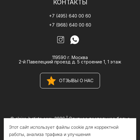
КОНТАКТЫ
+7 (495) 640 00 60
+7 (968) 640 00 60
119590 г. Москва
2-й Павелецкий проезд д. 5 строение 1, 1 этаж
ОТЗЫВЫ О НАС
© claire-batiste.com, 2026 |
Элитное постельное белье
CLAIRE BATISTE Atelier
Этот сайт использует файлы cookie для корректной
Информация на сайте носит информационный характер и не
является публичной офертой
работы, анализа трафика и улучшения