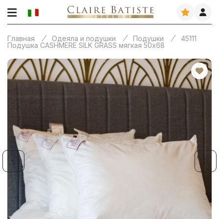
Главная
Одеяла и подушки
Подушки
45111
Подушка CASHMERE SILK GRASS мягкая 50х68