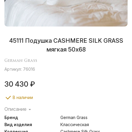
45111 Подушка CASHMERE SILK GRASS
мягкая 50х68
German Grass
Артикул: 76016
30 430 ₽
В наличии
Описание
Cashmere Silk Grass – это лимитированная коллекция
Бренд
German Grass
подушек и одеял, изготовленных вручную с
использованием натурального шелкового
Вид изделия
Классическая
наполнителя высшего качества Mulberry. Ткань
Коллекция.
Cashmere Silk Grass