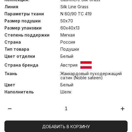
изделий – жаккардовый сатин высокой плотности
Линия
Silk Line Grass
цвета белого жемчуга из 100% Egyptian COTTON.
Ручной процесс изготовления позволяет тщательно
Параметры ткани
N 80/90 TC 419
контролировать качество производства на каждом
Размер подушки
50х70
этапе, что вкупе с прекрасными материалами
определяет высокий уровень изделий. Мы не
Размер упаковки
60х40х13
рекомендуем стирать подушки, допускается только
Степень поддержки
Мягкая
сухая чистка изделий.
Страна
Россия
Тип товара
Подушки
Цвет отделки
Белый
Страна бренда
Австрия
Ткань
Жаккардовый пуходержащий
сатин (Noble sateen)
Цвет
Белый
Наполнитель
Шелк
ДОБАВИТЬ В КОРЗИНУ