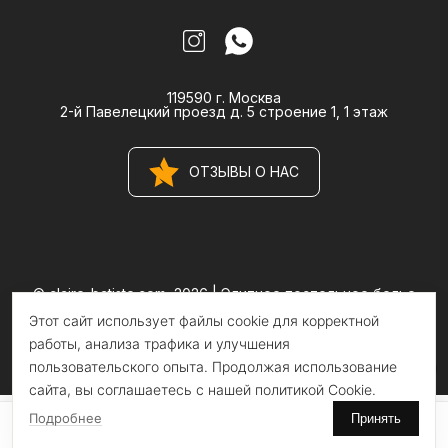
119590 г. Москва
2-й Павелецкий проезд д. 5 строение 1, 1 этаж
ОТЗЫВЫ О НАС
© claire-batiste.com, 2026 |
Элитное постельное белье
CLAIRE BATISTE Atelier
Этот сайт использует файлы cookie для корректной
Информация на сайте носит информационный характер и не
является публичной офертой
работы, анализа трафика и улучшения
пользовательского опыта. Продолжая использование
сайта, вы соглашаетесь с нашей политикой Cookie.
Подробнее
Принять
0
0
Главная
Поиск
Избранное
Корзина
Каталог