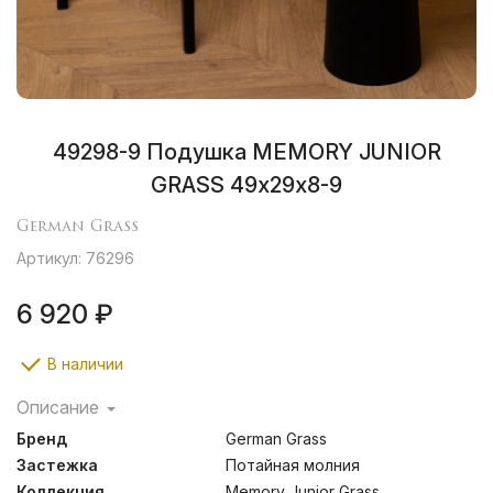
49298-9 Подушка MEMORY JUNIOR
GRASS 49х29х8-9
German Grass
Артикул: 76296
6 920 ₽
В наличии
Описание
Изделия коллекции предназначены для людей,
Бренд
German Grass
ведущих активный образ жизни, и изготовлены из
полиуретановой пены обладающей эффектом
Застежка
Потайная молния
“памяти”. Подушки мгновенно принимают форму
Коллекция.
Memory Junior Grass