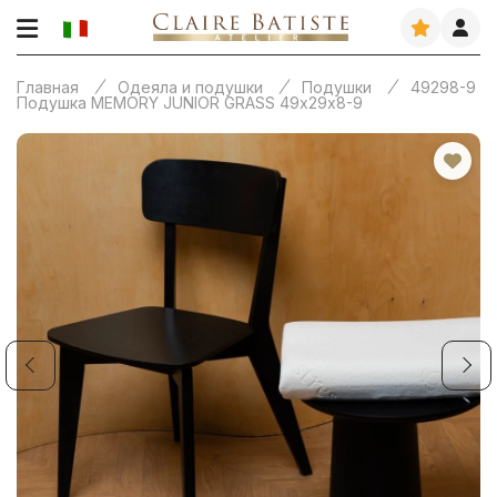
Главная
Одеяла и подушки
Подушки
49298-9
Подушка MEMORY JUNIOR GRASS 49х29х8-9