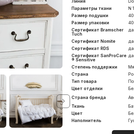
использования в весе
Линия
Do
помещениях с постоянной
Параметры ткани
N 
созданы из натуральных 
Размер подушки
40
Ткань чехлов – 100% егип
гусиный пух категори
Размер упаковки
40
поддерживает шею ма
Сертификат Bramscher
да
благодаря равномерному 
Tuch
при температуре до 30°С.
Сертификат Nomite
да
Сертификат RDS
да
Сертификат SanProCare
да
® Sensitive
Степень поддержки
Мя
Страна
Ро
Тип товара
По
Цвет отделки
Бе
Страна бренда
Ав
Ткань
Ба
Цвет
Бе
Наполнитель
Гу