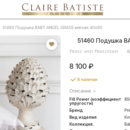
51460 Подушка BABY ANGEL GRASS мягкая 40х60
51460 Подушка B
Prinz and Prinzessin
А
8 100 ₽
В наличии
Описание
Необыкновенная легкость
Fill Power (коэффициент
85
комбинацией тончайшего 
упругости)
высокой плотности и отб
Бренд
Pr
коллекции изготовлены н
продукции образом: они
Вид изделия
Кл
“КОКОН”. Она повторя
Коллекция.
Ba
равномерному прилега