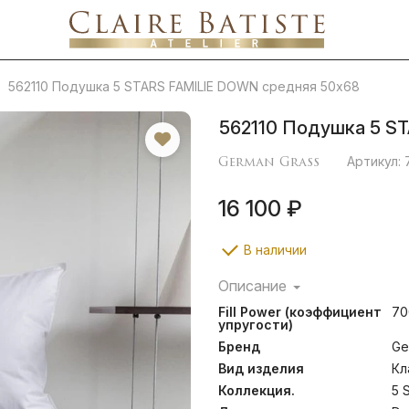
562110 Подушка 5 STARS FAMILIE DOWN средняя 50х68
562110 Подушка 5 S
German Grass
Артикул: 
16 100 ₽
В наличии
Описание
Коллекция подушек, вып
Fill Power (коэффициент
70
заказов, создана для
упругости)
путешествия даже после о
Бренд
Ge
плетения и применяемы
«Экстра» увеличивают ср
Вид изделия
Кл
повышенных требовани
Коллекция.
5 
температуре до 30°С.