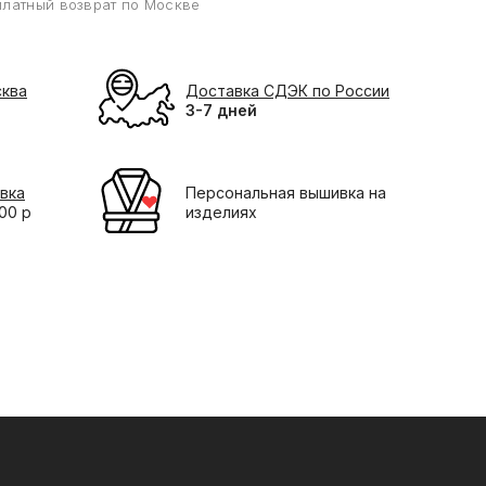
платный возврат по Москве
сква
Доставка СДЭК по России
3-7 дней
вка
Персональная вышивка на
000 р
изделиях