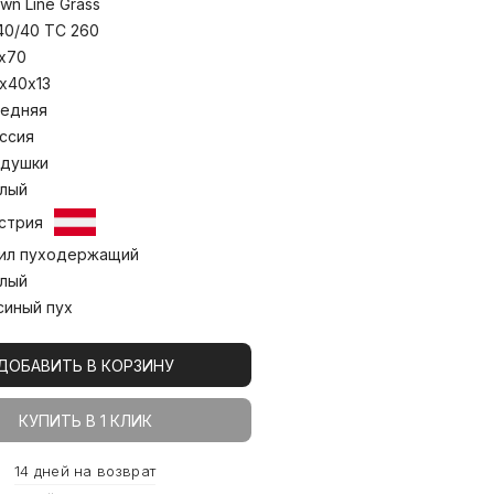
wn Line Grass
40/40 TC 260
х70
х40х13
едняя
ссия
душки
лый
стрия
ил пуходержащий
лый
синый пух
ДОБАВИТЬ В КОРЗИНУ
КУПИТЬ В 1 КЛИК
14 дней на возврат