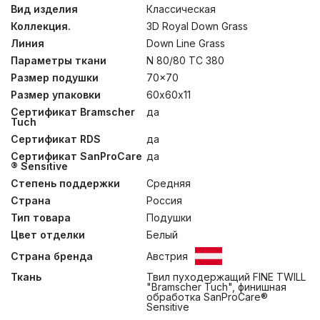
легчайшего гусиного пуха категории “Экстра” во
Вид изделия
Классическая
внешних камерах, так и особую упругость и объем
Коллекция.
3D Royal Down Grass
пухо-перового наполнителя ядра. Данная
конструкция позволяет создать несминаемый объем и
Линия
Down Line Grass
достичь необходимую высоту у каждого изделия.
Параметры ткани
N 80/80 TC 380
Подушки коллекции 3D ROYAL DOWN GRASS имеют
Размер подушки
70x70
чехлы из немецкой ткани, прошедшей финишную
обработку SanProCare® Sensitive, и имеющей
Размер упаковки
60х60х11
сертификаты «Bramscher Tuch» и OEKO-TEX®
Сертификат Bramscher
да
Standard. Для обеспечения особых гигиенических
Tuch
свойств, изделия прошли обработку методом
Сертификат RDS
да
озонирования Ozone Pure 360 Grass. Сушка этих
изделий после стирки требует специальной
Сертификат SanProCare
да
подготовки, поэтому при уходе в домашних условиях
® Sensitive
рекомендуется сухая чистка.
Степень поддержки
Средняя
Страна
Россия
Тип товара
Подушки
Цвет отделки
Белый
Страна бренда
Австрия
Ткань
Твил пуходержащий FINE TWILL
"Bramscher Tuch", финишная
обработка SanProCare®
Sensitive