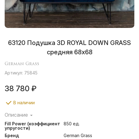
63120 Подушка 3D ROYAL DOWN GRASS
средняя 68х68
German Grass
Артикул: 75845
38 780 ₽
В наличии
Описание
Инновационная 3D конструкция позволяет создавать
Fill Power (коэффициент
850 ед.
объемные и высокие подушки. Эта технология
упругости)
создания трехкамерных подушек с внутренним ядром
Бренд
German Grass
гармонично объединяет как мягкость и нежность