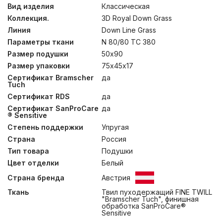
легчайшего гусиного пуха категории “Экстра” во
Вид изделия
Классическая
внешних камерах, так и особую упругость и объем
Коллекция.
3D Royal Down Grass
пухо-перового наполнителя ядра. Данная
конструкция позволяет создать несминаемый объем и
Линия
Down Line Grass
достичь необходимую высоту у каждого изделия.
Параметры ткани
N 80/80 TC 380
Подушки коллекции 3D ROYAL DOWN GRASS имеют
Размер подушки
50х90
чехлы из немецкой ткани, прошедшей финишную
обработку SanProCare® Sensitive, и имеющей
Размер упаковки
75х45х17
сертификаты «Bramscher Tuch» и OEKO-TEX®
Сертификат Bramscher
да
Standard. Для обеспечения особых гигиенических
Tuch
свойств, изделия прошли обработку методом
Сертификат RDS
да
озонирования Ozone Pure 360 Grass. Сушка этих
изделий после стирки требует специальной
Сертификат SanProCare
да
подготовки, поэтому при уходе в домашних условиях
® Sensitive
рекомендуется сухая чистка.
Степень поддержки
Упругая
Страна
Россия
Тип товара
Подушки
Цвет отделки
Белый
Страна бренда
Австрия
Ткань
Твил пуходержащий FINE TWILL
"Bramscher Tuch", финишная
обработка SanProCare®
Sensitive