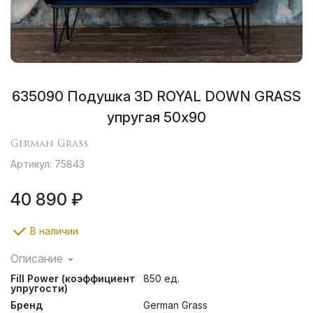
635090 Подушка 3D ROYAL DOWN GRASS
упругая 50х90
German Grass
Артикул: 75843
40 890 ₽
В наличии
Описание
Инновационная 3D конструкция позволяет создавать
Fill Power (коэффициент
850 ед.
объемные и высокие подушки. Эта технология
упругости)
создания трехкамерных подушек с внутренним ядром
Бренд
German Grass
гармонично объединяет как мягкость и нежность