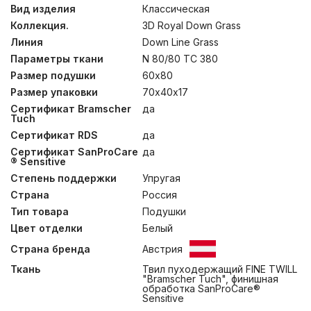
легчайшего гусиного пуха категории “Экстра” во
Вид изделия
Классическая
внешних камерах, так и особую упругость и объем
Коллекция.
3D Royal Down Grass
пухо-перового наполнителя ядра. Данная
конструкция позволяет создать несминаемый объем и
Линия
Down Line Grass
достичь необходимую высоту у каждого изделия.
Параметры ткани
N 80/80 TC 380
Подушки коллекции 3D ROYAL DOWN GRASS имеют
Размер подушки
60х80
чехлы из немецкой ткани, прошедшей финишную
обработку SanProCare® Sensitive, и имеющей
Размер упаковки
70х40х17
сертификаты «Bramscher Tuch» и OEKO-TEX®
Сертификат Bramscher
да
Standard. Для обеспечения особых гигиенических
Tuch
свойств, изделия прошли обработку методом
Сертификат RDS
да
озонирования Ozone Pure 360 Grass. Сушка этих
изделий после стирки требует специальной
Сертификат SanProCare
да
подготовки, поэтому при уходе в домашних условиях
® Sensitive
рекомендуется сухая чистка.
Степень поддержки
Упругая
Страна
Россия
Тип товара
Подушки
Цвет отделки
Белый
Страна бренда
Австрия
Ткань
Твил пуходержащий FINE TWILL
"Bramscher Tuch", финишная
обработка SanProCare®
Sensitive