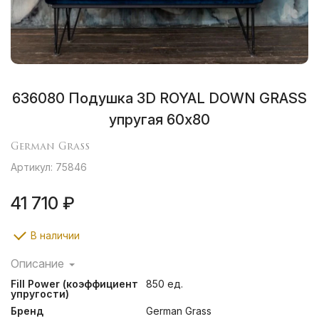
636080 Подушка 3D ROYAL DOWN GRASS
упругая 60х80
German Grass
Артикул: 75846
41 710 ₽
В наличии
Описание
Инновационная 3D конструкция позволяет создавать
Fill Power (коэффициент
850 ед.
объемные и высокие подушки. Эта технология
упругости)
создания трехкамерных подушек с внутренним ядром
Бренд
German Grass
гармонично объединяет как мягкость и нежность