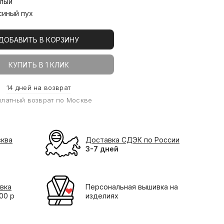
лый
синый пух
ДОБАВИТЬ В КОРЗИНУ
КУПИТЬ В 1 КЛИК
14 дней на возврат
платный возврат по Москве
сква
Доставка СДЭК по России
3-7 дней
вка
Персональная вышивка на
000 р
изделиях