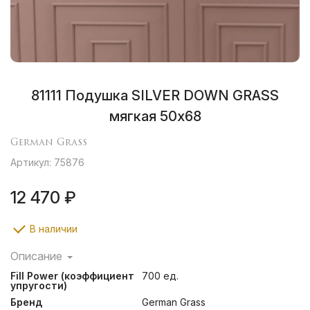
81111 Подушка SILVER DOWN GRASS
мягкая 50х68
German Grass
Артикул: 75876
12 470 ₽
В наличии
Описание
Подушки коллекции GRASS SILVER DOWN LINE
Fill Power (коэффициент
700 ед.
наполнены пуховым наполнителем первой категории:
упругости)
серым пухом гусей Тулузской породы с добавлением
Бренд
German Grass
мелкого перышка, что позволяет получить объём и