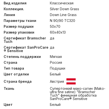
упругость. Чехлы выполнены из немецкой ткани,
Вид изделия
Классическая
прошедшей финишную обработку SanProCare®
Коллекция.
Silver Down Grass
Sensitive, которая позволяет материалу усиленно
поглощать и отдавать влагу. Ткани сертифицированы
Линия
Down Line Grass
по OEKO-TEX® Standard 100 – международному
Параметры ткани
N 90/90 TC320
стандарту безопасности текстильных изделий. Ткани,
Размер подушки
50х70
отмеченные маркировкой «Bramscher Tuch» – это
безусловный знак качества и великолепный результат
Размер упаковки
60х40х13
работы специалистов из города Бра́мше в Германии.
Сертификат Bramscher
да
Высочайшей оценки требует буквально все: от
Tuch
высококачественного сырья и тончайшей пряжи до
Сертификат SanProCare
да
заключительной эксклюзивной отделки тканей.
® Sensitive
Сочетание тонкой ткани и серого пуха придают
изделиям серебристый оттенок, что легло в основу
Степень поддержки
Мягкая
названия коллекции. Рекомендована стирка при
Страна
Россия
температуре до 30°С.
Тип товара
Подушки
Цвет отделки
Белый
Страна бренда
Австрия
Ткань
Супертонкий мако-сатин (Mako-
ultra fine satine) "Bramscher
Tuch" финишная обработка
SanProCare® Sensitive
Цвет
Белый