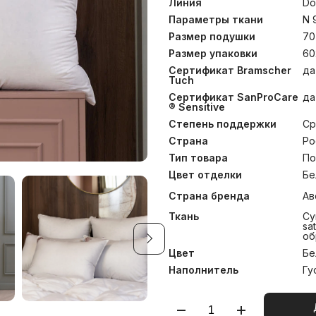
100 – международному с
Линия
Do
изделий. Ткани, отмеченны
Параметры ткани
N 
безусловный знак качест
Размер подушки
70
специалистов из города
оценки требует буквально 
Размер упаковки
60
тончайшей пряжи до зак
Сертификат Bramscher
да
тканей. Сочетание тонкой 
Tuch
серебристый оттенок, что
Сертификат SanProCare
да
Рекомендована стирка при
® Sensitive
Степень поддержки
Ср
Страна
Ро
Тип товара
По
Цвет отделки
Бе
Страна бренда
Ав
Ткань
Су
sa
об
Цвет
Бе
Наполнитель
Гу