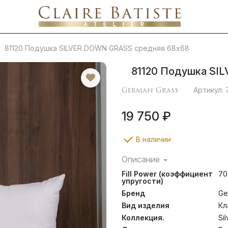
81120 Подушка SILVER DOWN GRASS средняя 68х68
81120 Подушка SI
German Grass
Артикул:
19 750 ₽
В наличии
Описание
Подушки коллекции GR
Fill Power (коэффициент
70
пуховым наполнителем пе
упругости)
Тулузской породы с до
Бренд
Ge
позволяет получить объё
немецкой ткани, прошедш
Вид изделия
Кл
Sensitive, которая позво
Коллекция.
Si
отдавать влагу. Ткани се