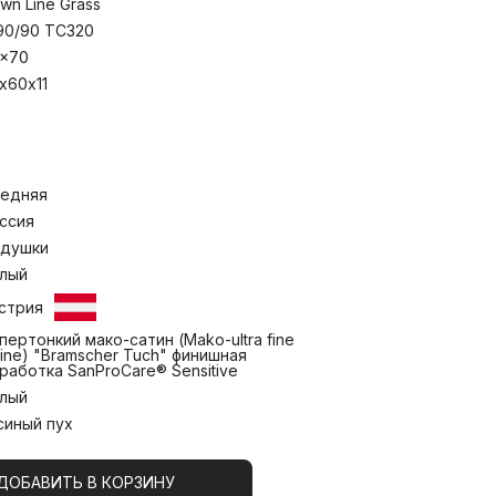
тандарту безопасности текстильных
wn Line Grass
е маркировкой «Bramscher Tuch» – это
90/90 TC320
ва и великолепный результат работы
x70
 Бра́мше в Германии. Высочайшей
все: от высококачественного сырья и
х60х11
лючительной эксклюзивной отделки
ткани и серого пуха придают изделиям
 легло в основу названия коллекции.
 температуре до 30°С.
едняя
ссия
душки
лый
стрия
пертонкий мако-сатин (Mako-ultra fine
tine) "Bramscher Tuch" финишная
работка SanProCare® Sensitive
лый
синый пух
ДОБАВИТЬ В КОРЗИНУ