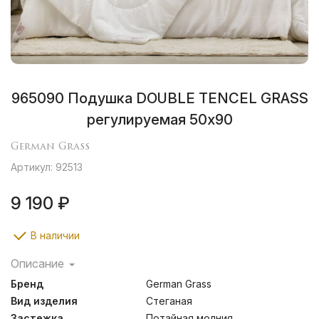
965090 Подушка DOUBLE TENCEL GRASS
регулируемая 50х90
German Grass
Артикул: 92513
9 190 ₽
В наличии
Описание
Благодаря особой пористой структуре, натуральные
Бренд
German Grass
волокна TENCEL® обладают уникальными
свойствами быстро поглощать и отдавать большое
Вид изделия
Стеганая
количество влаги: даже при сильном потоотделении
Застежка
Потайная молния