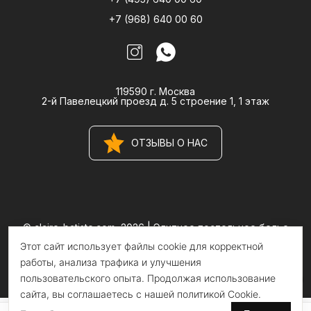
+7 (968) 640 00 60
119590 г. Москва
2-й Павелецкий проезд д. 5 строение 1, 1 этаж
ОТЗЫВЫ О НАС
© claire-batiste.com, 2026 |
Элитное постельное белье
CLAIRE BATISTE Atelier
Этот сайт использует файлы cookie для корректной
Информация на сайте носит информационный характер и не
является публичной офертой
работы, анализа трафика и улучшения
пользовательского опыта. Продолжая использование
сайта, вы соглашаетесь с нашей политикой Cookie.