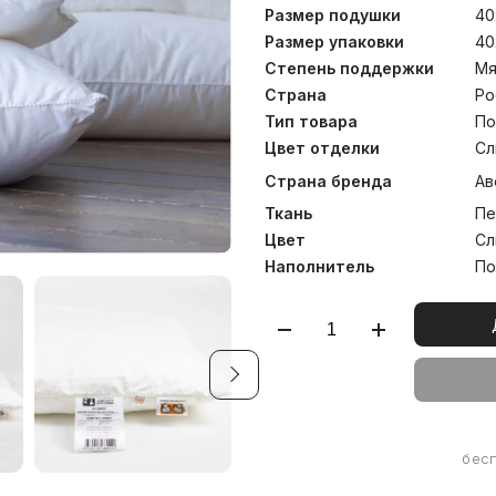
износостойкостью, обе
Размер подушки
40
эластичности волокна даж
при температуре до 60°С.
Размер упаковки
40
Степень поддержки
Мя
Страна
Ро
Тип товара
По
Цвет отделки
Сл
Страна бренда
Ав
Ткань
Пе
Цвет
Сл
Наполнитель
По
бес