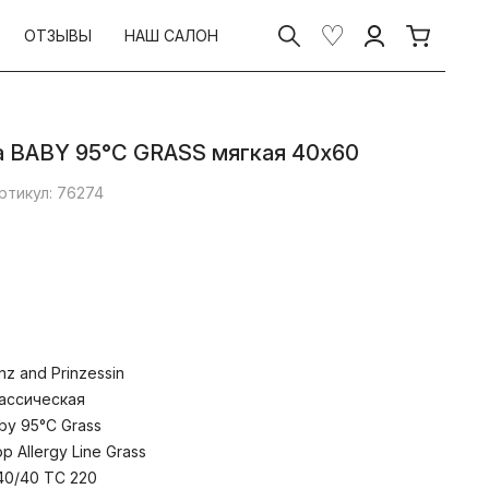
ОТЗЫВЫ
НАШ САЛОН
 BABY 95°C GRASS мягкая 40х60
ртикул: 76274
расники коллекции BABY 95°C GRASS
inz and Prinzessin
енными требованиями к чистоте и
х принадлежностей. Ткань изделий
ассическая
а, а наполнитель – 4-L волокна.
by 95°C Grass
нное полое волокно эффективно
op Allergy Line Grass
левых клещей, бактерий и грибков.
волокна обладают высокой
40/40 TC 220