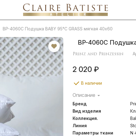
BP-4060C Подушка BABY 95°C GRASS мягкая 40х60
BP-4060C Подушка
Prinz and Prinzessin
А
2 020 ₽
В наличии
Описание
Подушки, одеяла и намат
Бренд
Pr
подойдут детям с повыш
безопасности постельны
Вид изделия
Кл
состоит из 100% хлопк
Коллекция.
Ba
Специально разработа
Линия
St
защищает постель от пы
Полиэфирные 4-L 
Параметры ткани
N 