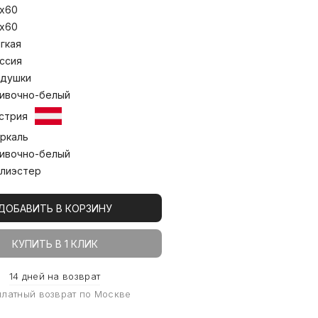
спечивая сохранение структуры и
х60
е после многократных стирок. Стирка
х60
гкая
ссия
душки
ивочно-белый
стрия
ркаль
ивочно-белый
лиэстер
ДОБАВИТЬ В КОРЗИНУ
КУПИТЬ В 1 КЛИК
14 дней на возврат
платный возврат по Москве