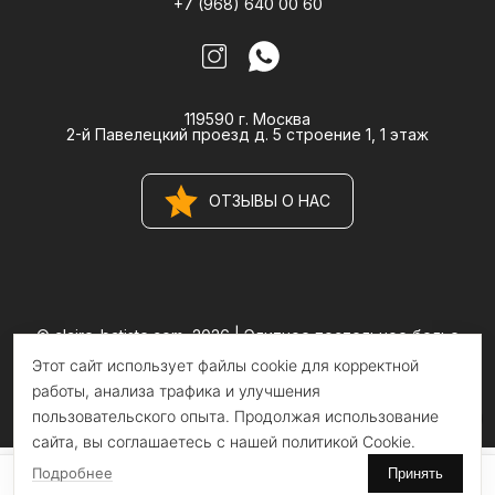
+7 (968) 640 00 60
119590 г. Москва
2-й Павелецкий проезд д. 5 строение 1, 1 этаж
ОТЗЫВЫ О НАС
© claire-batiste.com, 2026 |
Элитное постельное белье
CLAIRE BATISTE Atelier
Этот сайт использует файлы cookie для корректной
Информация на сайте носит информационный характер и не
является публичной офертой
работы, анализа трафика и улучшения
пользовательского опыта. Продолжая использование
сайта, вы соглашаетесь с нашей политикой Cookie.
Подробнее
Принять
0
0