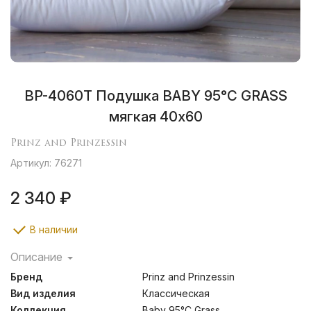
BP-4060T Подушка BABY 95°C GRASS
мягкая 40х60
Prinz and Prinzessin
Артикул: 76271
2 340 ₽
В наличии
Описание
Подушки, одеяла и наматрасники коллекции BABY
Бренд
Prinz and Prinzessin
95°C GRASS подойдут детям с повышенными
требованиями к чистоте и безопасности постельных
Вид изделия
Классическая
принадлежностей. Ткань изделий состоит из 100%
Коллекция.
Baby 95°C Grass