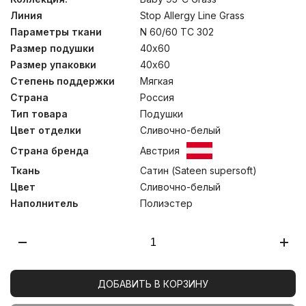
хлопка, а наполнитель – 4-L волокна. Специально
Линия
Stop Allergy Line Grass
разработанное полое волокно эффективно защищает
постель от пылевых клещей, бактерий и грибков.
Параметры ткани
N 60/60 TC 302
Полиэфирные 4-L волокна обладают высокой
Размер подушки
40х60
износостойкостью, обеспечивая сохранение
структуры и эластичности волокна даже после
Размер упаковки
40х60
многократных стирок. Стирка при температуре до
Степень поддержки
Мягкая
60°С.
Страна
Россия
Тип товара
Подушки
Цвет отделки
Сливочно-белый
Страна бренда
Австрия
Ткань
Сатин (Sateen supersoft)
Цвет
Сливочно-белый
Наполнитель
Полиэстер
ДОБАВИТЬ В КОРЗИНУ