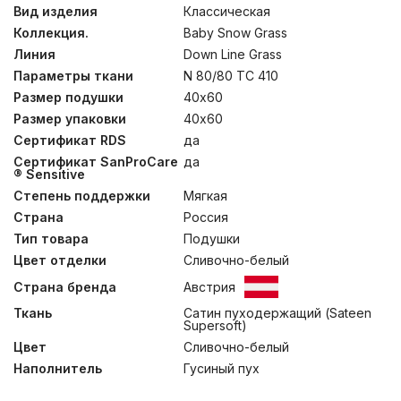
с плетением нитей Ne 80/80 TC 410 служит барьером
Вид изделия
Классическая
для проникновения пыли и пылевых клещей внутрь
Коллекция.
Baby Snow Grass
постельных принадлежностей. Кассетная технология
изготовления одеял в этой коллекции делает их
Линия
Down Line Grass
воздушными и очень теплыми. Стирка при
Параметры ткани
N 80/80 TC 410
температуре до 30°С.
Размер подушки
40х60
Размер упаковки
40х60
Сертификат RDS
да
Сертификат SanProCare
да
® Sensitive
Степень поддержки
Мягкая
Страна
Россия
Тип товара
Подушки
Цвет отделки
Сливочно-белый
Страна бренда
Австрия
Ткань
Сатин пуходержащий (Sateen
Supersoft)
Цвет
Сливочно-белый
Наполнитель
Гусиный пух