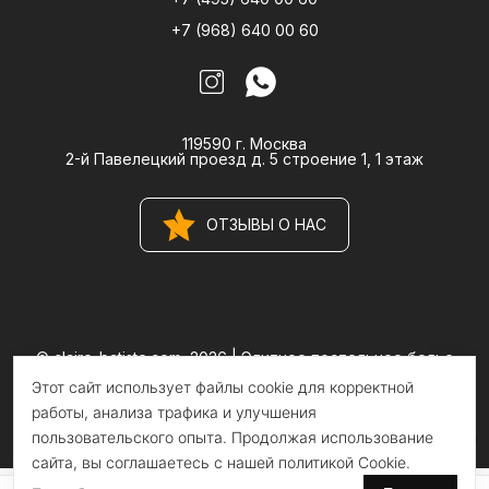
+7 (968) 640 00 60
119590 г. Москва
2-й Павелецкий проезд д. 5 строение 1, 1 этаж
ОТЗЫВЫ О НАС
© claire-batiste.com, 2026 |
Элитное постельное белье
CLAIRE BATISTE Atelier
Этот сайт использует файлы cookie для корректной
Информация на сайте носит информационный характер и не
является публичной офертой
работы, анализа трафика и улучшения
пользовательского опыта. Продолжая использование
сайта, вы соглашаетесь с нашей политикой Cookie.