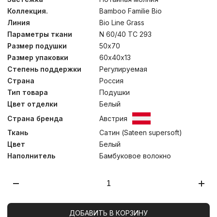
ночей, всесезонные одеяла- прекрасный выбор для
Коллекция.
Bamboo Familie Bio
городских квартир. Стеганные внешние чехлы
подушек – на “молнии”, предназначенной для
Линия
Bio Line Grass
возможности регулировки количества наполнителя
Параметры ткани
N 60/40 TC 293
внутренней камеры, который можно отбирать-
добавлять вручную, подбирая оптимальный объем.
Размер подушки
50х70
Стирка при температуре до 30С°.
Размер упаковки
60х40х13
Степень поддержки
Регулируемая
Страна
Россия
Тип товара
Подушки
Цвет отделки
Белый
Страна бренда
Австрия
Ткань
Сатин (Sateen supersoft)
Цвет
Белый
Наполнитель
Бамбуковое волокно
ДОБАВИТЬ В КОРЗИНУ