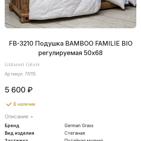
FB-3210 Подушка BAMBOO FAMILIE BIO
регулируемая 50х68
German Grass
Артикул: 76115
5 600 ₽
В наличии
Описание
Бамбук служит превосходным сырьем для подушек и
Бренд
German Grass
одеял: легкие и воздушные волокна обладают
бактерицидными свойствами, создавая отличные
Вид изделия
Стеганая
условия сна. Легкие одеяла идеальны для теплых
Застежка
Потайная молния