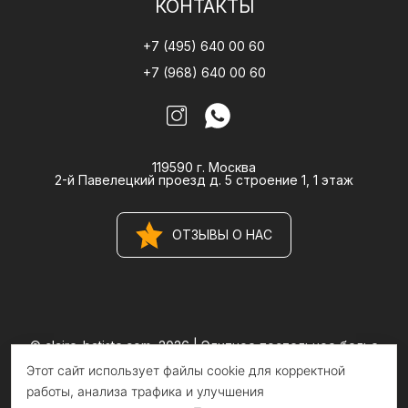
КОНТАКТЫ
+7 (495) 640 00 60
+7 (968) 640 00 60
119590 г. Москва
2-й Павелецкий проезд д. 5 строение 1, 1 этаж
ОТЗЫВЫ О НАС
© claire-batiste.com, 2026 |
Элитное постельное белье
CLAIRE BATISTE Atelier
Этот сайт использует файлы cookie для корректной
Информация на сайте носит информационный характер и не
является публичной офертой
работы, анализа трафика и улучшения