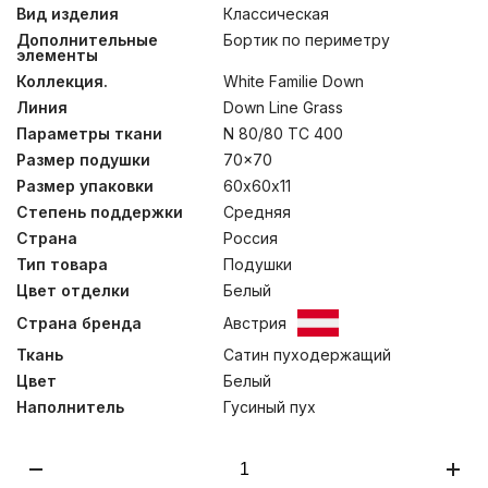
распушиться на всю высоту бортика и сделает эти
Вид изделия
Классическая
одеяла по-настоящему теплыми. Хлопковый сатин и
Дополнительные
Бортик по периметру
отборный серый гусиный пух Тулузской породы
элементы
категории «Экстра» позволили создать отличную
Коллекция.
White Familie Down
коллекцию пуховых одеял и подушек. Стирка при
температуре до 30°С.
Линия
Down Line Grass
Параметры ткани
N 80/80 TC 400
Размер подушки
70x70
Размер упаковки
60х60х11
Степень поддержки
Средняя
Страна
Россия
Тип товара
Подушки
Цвет отделки
Белый
Страна бренда
Австрия
Ткань
Сатин пуходержащий
Цвет
Белый
Наполнитель
Гусиный пух