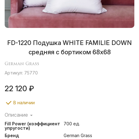
FD-1220 Подушка WHITE FAMILIE DOWN
средняя с бортиком 68х68
German Grass
Артикул: 75770
22 120 ₽
В наличии
Описание
Конструкция подушки с бортиком создает
Fill Power (коэффициент
700 ед.
дополнительный объем, обеспечивает поддержку
упругости)
головы и способствует расслаблению шеи во время
Бренд
German Grass
сна. Бортик по периметру одеяла позволяет пуху