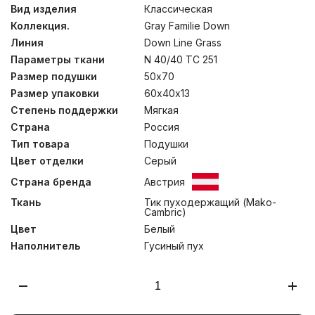
Одеяла изготовлены вручную с покрытием из тика
Вид изделия
Классическая
(100% хлопок) и наполнены серым пухом гусей
Коллекция.
Gray Familie Down
Тулузской породы категории «Экстра». Кассетные
пушистые одеяла превосходны для холодного
Линия
Down Line Grass
времени года. Стирка при температуре до 30°С
Параметры ткани
N 40/40 TC 251
Размер подушки
50х70
Размер упаковки
60х40х13
Степень поддержки
Мягкая
Страна
Россия
Тип товара
Подушки
Цвет отделки
Серый
Страна бренда
Австрия
Ткань
Тик пуходержащий (Mako-
Cambric)
Цвет
Белый
Наполнитель
Гусиный пух