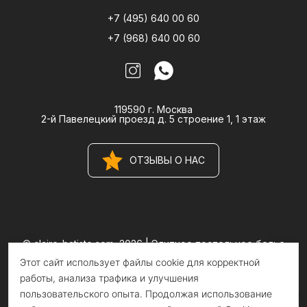
+7 (495) 640 00 60
+7 (968) 640 00 60
119590 г. Москва
2-й Павелецкий проезд д. 5 строение 1, 1 этаж
ОТЗЫВЫ О НАС
© claire-batiste.com, 2026 |
Элитное постельное белье
CLAIRE BATISTE Atelier
Этот сайт использует файлы cookie для корректной
Информация на сайте носит информационный характер и не
является публичной офертой
работы, анализа трафика и улучшения
пользовательского опыта. Продолжая использование