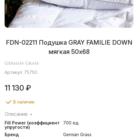
FDN-02211 Подушка GRAY FAMILIE DOWN
мягкая 50х68
German Grass
Артикул: 75750
11 130 ₽
В наличии
Описание
Классические подушки, подушки с внутренним ядром
Fill Power (коэффициент
700 ед.
помогут определиться с выбором и подобрать
упругости)
изделия разной степени упругости, учитывая
Бренд
German Grass
индивидуальные особенности каждого человека.