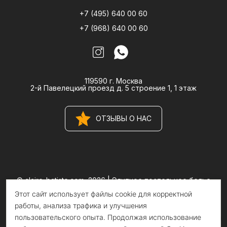
+7 (495) 640 00 60
+7 (968) 640 00 60
119590 г. Москва
2-й Павелецкий проезд д. 5 строение 1, 1 этаж
ОТЗЫВЫ О НАС
© claire-batiste.com, 2026 |
Элитное постельное белье
CLAIRE BATISTE Atelier
Этот сайт использует файлы cookie для корректной
Информация на сайте носит информационный характер и не
является публичной офертой
работы, анализа трафика и улучшения
пользовательского опыта. Продолжая использование