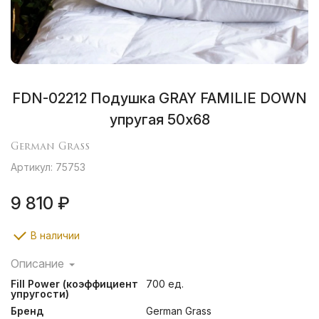
FDN-02212 Подушка GRAY FAMILIE DOWN
упругая 50х68
German Grass
Артикул: 75753
9 810 ₽
В наличии
Описание
Классические подушки, подушки с внутренним ядром
Fill Power (коэффициент
700 ед.
помогут определиться с выбором и подобрать
упругости)
изделия разной степени упругости, учитывая
Бренд
German Grass
индивидуальные особенности каждого человека.