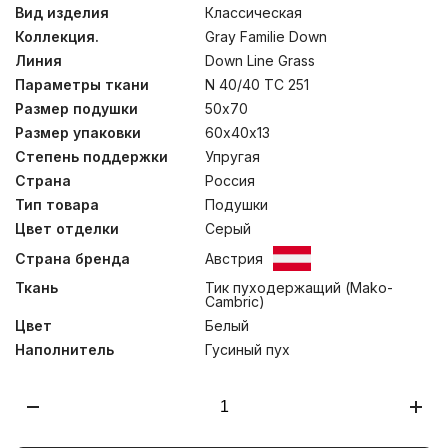
Одеяла изготовлены вручную с покрытием из тика
Вид изделия
Классическая
(100% хлопок) и наполнены серым пухом гусей
Коллекция.
Gray Familie Down
Тулузской породы категории «Экстра». Кассетные
пушистые одеяла превосходны для холодного
Линия
Down Line Grass
времени года. Стирка при температуре до 30°С.
Параметры ткани
N 40/40 TC 251
Размер подушки
50х70
Размер упаковки
60х40х13
Степень поддержки
Упругая
Страна
Россия
Тип товара
Подушки
Цвет отделки
Серый
Страна бренда
Австрия
Ткань
Тик пуходержащий (Mako-
Cambric)
Цвет
Белый
Наполнитель
Гусиный пух