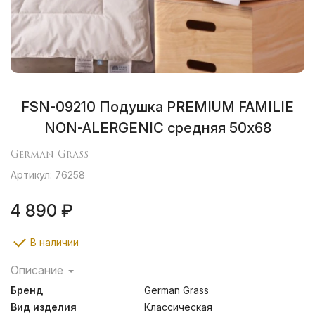
FSN-09210 Подушка PREMIUM FAMILIE
NON-ALERGENIC средняя 50х68
German Grass
Артикул: 76258
4 890 ₽
В наличии
Описание
Современные полиэфирные волокна – альтернатива
Бренд
German Grass
натуральному пуху. Мягкий и нежный наполнитель,
достаточно объемный – хорошо удерживает воздух
Вид изделия
Классическая