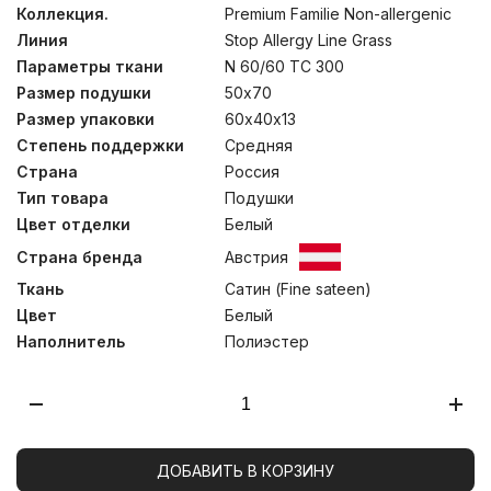
между волокнами. В постельных принадлежностях с
Коллекция.
Premium Familie Non-allergenic
таким наполнителем – не заводится пылевой клещ, не
Линия
Stop Allergy Line Grass
распространяются грибок и плесень. Изделия не
теряет основных свойств после длительной
Параметры ткани
N 60/60 TC 300
эксплуатации, многократных чисток и стирок. Сатин из
Размер подушки
50х70
натурального хлопка имеет Сертификат Oeko-Tex®
Standard 100, который подтверждает отсутствие в
Размер упаковки
60х40х13
ткани веществ, опасных для здоровья человека.
Степень поддержки
Средняя
Рекомендовано к использованию людям с
Страна
Россия
повышенными требованиями к безопасности изделий.
Стирка при температуре до 40С°.
Тип товара
Подушки
Цвет отделки
Белый
Страна бренда
Австрия
Ткань
Сатин (Fine sateen)
Цвет
Белый
Наполнитель
Полиэстер
ДОБАВИТЬ В КОРЗИНУ