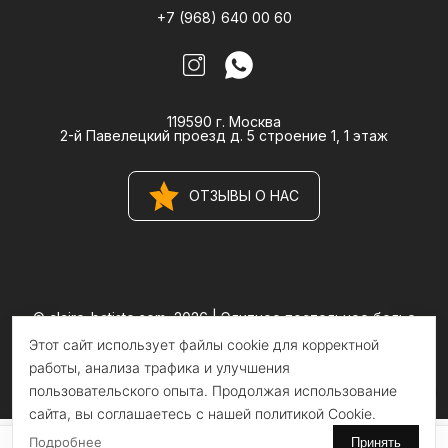
+7 (968) 640 00 60
119590 г. Москва
2-й Павелецкий проезд д. 5 строение 1, 1 этаж
ОТЗЫВЫ О НАС
© claire-batiste.com, 2026 |
Элитное постельное белье
CLAIRE BATISTE Atelier
Этот сайт использует файлы cookie для корректной
Информация на сайте носит информационный характер и не
является публичной офертой
работы, анализа трафика и улучшения
пользовательского опыта. Продолжая использование
сайта, вы соглашаетесь с нашей политикой Cookie.
Подробнее
Принять