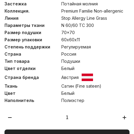
между волокнами. В постельных принадлежностях с
Застежка
Потайная молния
таким наполнителем – не заводится пылевой клещ, не
Коллекция.
Premium Familie Non-allergenic
распространяются грибок и плесень. Изделия не
теряет основных свойств после длительной
Линия
Stop Allergy Line Grass
эксплуатации, многократных чисток и стирок. Сатин из
Параметры ткани
N 60/60 TC 300
натурального хлопка имеет Сертификат Oeko-Tex®
Standard 100, который подтверждает отсутствие в
Размер подушки
70x70
ткани веществ, опасных для здоровья человека.
Размер упаковки
60х60х11
Рекомендовано к использованию людям с
Степень поддержки
Регулируемая
повышенными требованиями к безопасности изделий.
Стирка при температуре до 40С°.
Страна
Россия
Тип товара
Подушки
Цвет отделки
Белый
Страна бренда
Австрия
Ткань
Сатин (Fine sateen)
Цвет
Белый
Наполнитель
Полиэстер