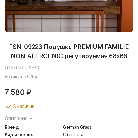
FSN-09223 Подушка PREMIUM FAMILIE
NON-ALERGENIC регулируемая 68х68
German Grass
Артикул: 76264
7 580 ₽
В наличии
Описание
Современные полиэфирные волокна – альтернатива
Бренд
German Grass
натуральному пуху. Мягкий и нежный наполнитель,
достаточно объемный – хорошо удерживает воздух
Вид изделия
Стеганая