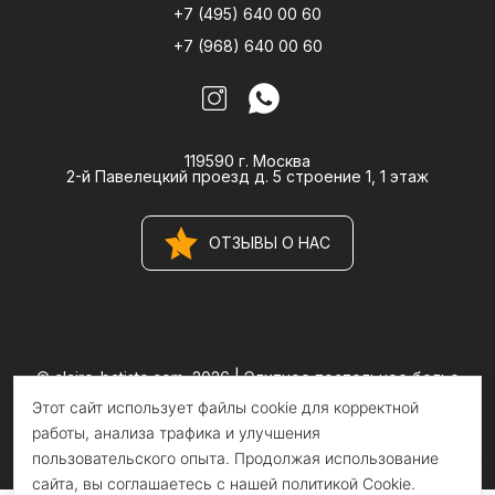
+7 (495) 640 00 60
+7 (968) 640 00 60
119590 г. Москва
2-й Павелецкий проезд д. 5 строение 1, 1 этаж
ОТЗЫВЫ О НАС
© claire-batiste.com, 2026 |
Элитное постельное белье
CLAIRE BATISTE Atelier
Этот сайт использует файлы cookie для корректной
Информация на сайте носит информационный характер и не
является публичной офертой
работы, анализа трафика и улучшения
пользовательского опыта. Продолжая использование
сайта, вы соглашаетесь с нашей политикой Cookie.