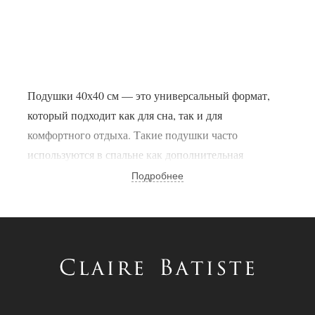
Подушки 40х40 см — это универсальный формат,
который подходит как для сна, так и для
комфортного отдыха. Такие подушки часто
используются в спальне как дополнительная
поддержка или мягкий элемент для расслабления. В
Подробнее
коллекции «Claire Batiste» представлены подушки
премиум-класса, сочетающие комфорт, мягкость и
высокое качество исполнения.
Компактный размер делает подушки удобными для
ежедневного использования в любой спальне.