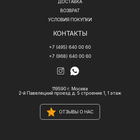
ДОСТАВКА
Подушки помогают создать уютную атмосферу в
ВОЗВРАТ
спальне.
УСЛОВИЯ ПОКУПКИ
Обеспечивают дополнительную мягкость и
КОНТАКТЫ
поддержку.
+7 (495) 640 00 60
Это практичный элемент для повседневного
+7 (968) 640 00 60
комфорта.
119590 г. Москва
2-й Павелецкий проезд д. 5 строение 1, 1 этаж
Качество сна и отдыха
ОТЗЫВЫ О НАС
Подушки способствуют расслаблению и
комфортному отдыху.