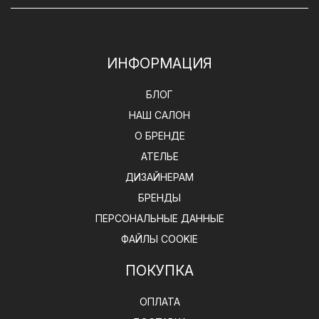
Преимущества подушек 40х40
ИНФОРМАЦИЯ
БЛОГ
Универсальный размер для сна и отдыха.
НАШ САЛОН
Мягкая структура обеспечивает комфортное
О БРЕНДЕ
положение тела.
АТЕЛЬЕ
ДИЗАЙНЕРАМ
Подходит для использования в спальне и зоне
БРЕНДЫ
отдыха.
ПЕРСОНАЛЬНЫЕ ДАННЫЕ
ФАЙЛЫ COOKIE
ПОКУПКА
Комфорт и расслабление
ОПЛАТА