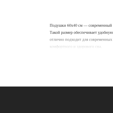
Подушки 60х40 см — современный ф
Такой размер обеспечивает удобную
отлично подходит для современных 
комфортного и здорового сна.
Формат 60х40 см особенно популяре
Преимущества подушек 6
Эргономичный размер способствует