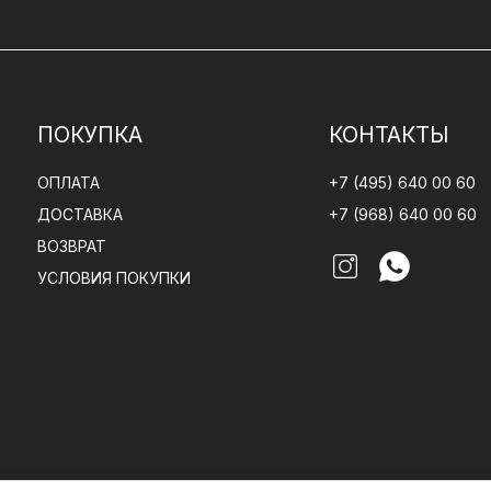
отлично подходят для современных кроватей.
 и удобство при ежедневном использовании.
ПОКУПКА
КОНТАКТЫ
ОПЛАТА
+7 (495) 640 00 60
ДОСТАВКА
+7 (968) 640 00 60
ВОЗВРАТ
номерно распределять нагрузку во время сна.
УСЛОВИЯ ПОКУПКИ
ц шеи и плечевого пояса.
 влияет на качество отдыха.