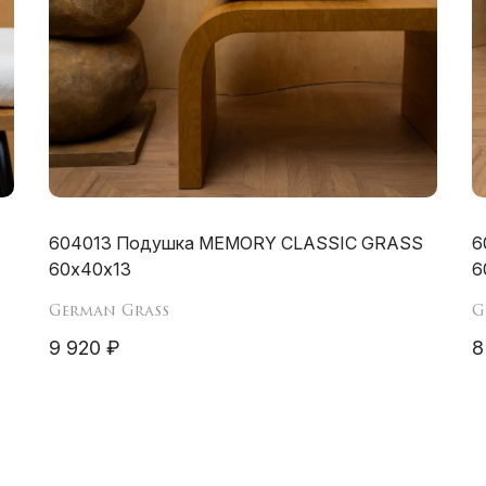
604013 Подушка MEMORY CLASSIC GRASS
6
60х40х13
6
German Grass
G
9 920 ₽
8