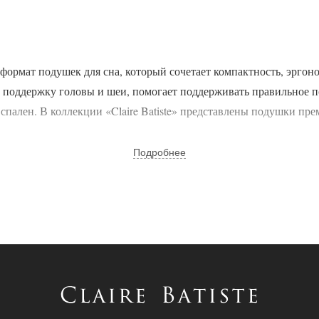
ормат подушек для сна, который сочетает компактность, эргон
 поддержку головы и шеи, помогает поддерживать правильное п
спален. В коллекции «Claire Batiste» представлены подушки пре
Подробнее
н среди тех, кто предпочитает компактные подушки европейског
0х40
 правильному положению головы во время сна.