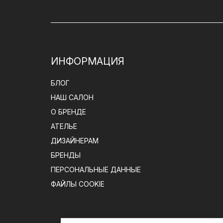
Подушки занимают меньше места и 
Такой формат обеспечивает комфорт
ИНФОРМАЦИЯ
БЛОГ
Поддержка головы и шеи
НАШ САЛОН
О БРЕНДЕ
Качественная подушка помогает рав
АТЕЛЬЕ
ДИЗАЙНЕРАМ
Это способствует расслаблению мыш
БРЕНДЫ
Правильная поддержка положительно
ПЕРСОНАЛЬНЫЕ ДАННЫЕ
ФАЙЛЫ COOKIE